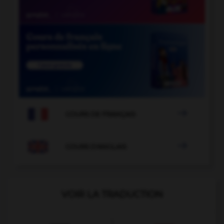

COURS DE FRANÇAIS

COURS D'ANGLAIS
VOIR LA TRADUCTION