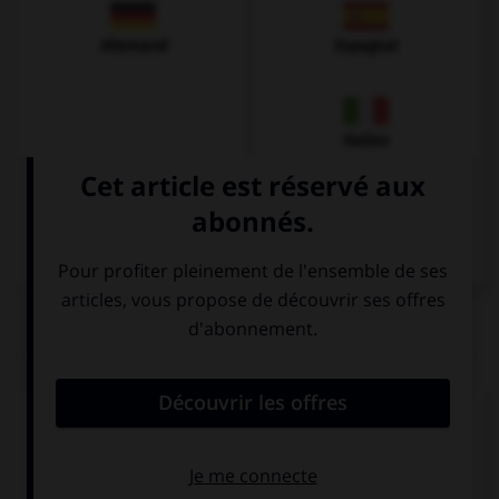
Allemand
Espagnol
Italien
QUIZ
Complétez la séquence avec la proposition qui
convient.
I … my bike to school but now I take the bus.