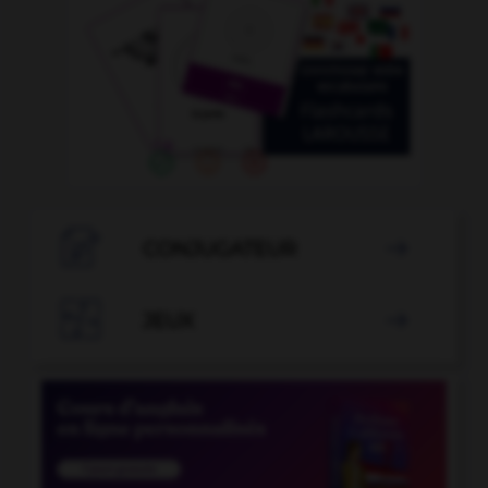

CONJUGATEUR


JEUX
