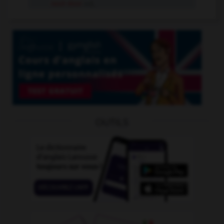
next-door
adj.
OUTILS