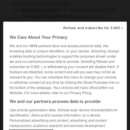
chez nous,
ce sont nos voisins
the girl/boy next door
la fille/le garçon d'à côté
she was just the girl next door
(figurative)
c'était une fille tout à fait ordinaire
Refuse and subscribe for 0.99€ >
We Care About Your Privacy
next door
We and our
1015
partners store and access personal data, like
noun
browsing data or unique identifiers, on your device. Selecting I Accept
la maison d'à côté
enables tracking technologies to support the purposes shown under
next door's children
les enfants qui habitent à
we and our partners process data to provide. Selecting Refuse and
subscribe for 0.99€ > or withdrawing your consent will disable them. If
côté
des voisins
OR
trackers are disabled, some content and ads you see may not be as
it's the man from next door
c'est le voisin
relevant to you. You can resurface this menu to change your choices
or withdraw consent at any time by clicking the Show Purposes link on
the bottom of the webpage. Your choices will have effect within our
Website. For more details, refer to our Privacy Policy.
next-door
adjective
We and our partners process data to provide:
next-door neighbour
Use precise geolocation data. Actively scan device characteristics for
[in private house]
voisin
m
,
voisine
f
(de la
identification. Store and/or access information on a device.
maison d'à côté)
Personalised advertising and content, advertising and content
measurement, audience research and services development.
[in apartment building]
voisin
m
,
voisine
f
de