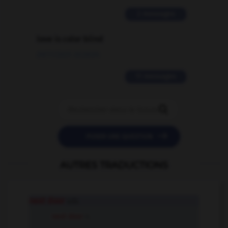
2 messages
love is color blind
09/11/2025 20:28:04
11 messages


POSER UNE QUESTION
AUTRES TRADUCTIONS
next door
adv.
next door
n.