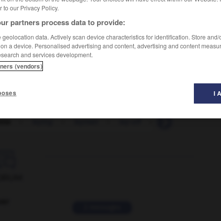
er to our Privacy Policy.
ur partners process data to provide:
geolocation data. Actively scan device characteristics for identification. Store and
 on a device. Personalised advertising and content, advertising and content measu
esearch and services development.
tners (vendors)
poses
I 
ette
-
laying
-
layman
-
lay-off
-
layout
-
layo

ORUM
ver
2 messages