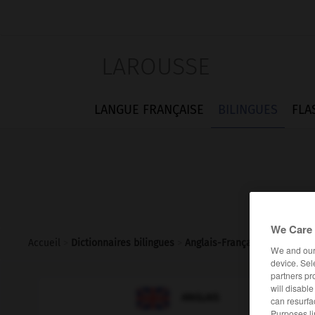
LAROUSSE
LANGUE FRANÇAISE
BILINGUES
FLA
We Care 
Accueil
>
Dictionnaires bilingues
>
Anglais-Français
>
layette
We and ou
device. Sel
partners pr
will disabl

FRANÇAIS
ANGLAIS
can resurfa
Purposes li