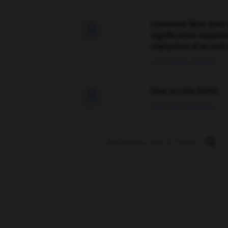
Comment faire pour 

signification supplé
traduction d'un mot 
02/03/2026 13:09:50
love is color blind

09/11/2025 20:28:04
