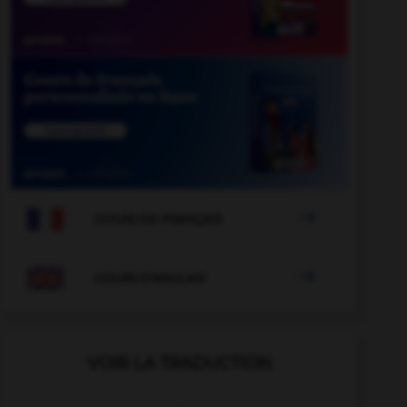

COURS DE FRANÇAIS

COURS D'ANGLAIS
VOIR LA TRADUCTION