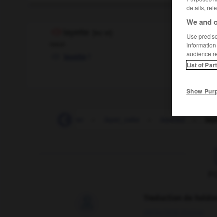
details, ref
We and o
layette
[
leɪˈet
]
Use precise 
noun
information
audience r
f
layette
List of Par
Show Pur
ut
-
lay-by
-
layer
-
layer_cake
-
layered
-
lay
F
Traduction de holdo

09/04/2026 21:43:44