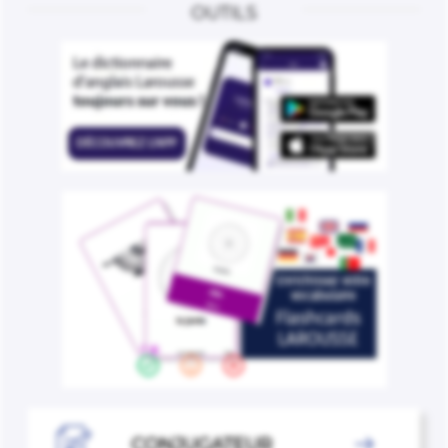
OUTILS

CONJUGATEUR
