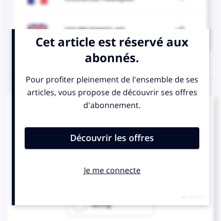

COURS D'ANGLAIS
QUIZ
Complétez la séquence avec la proposition qui
convient.
She's been practising … 10 a.m.
since
for
during