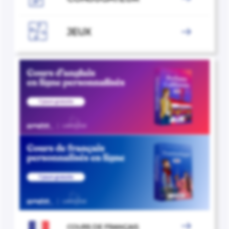

JEUX


COURS DE FRANÇAIS