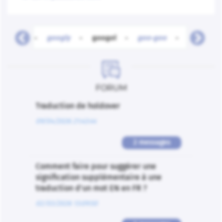
goofy
-
googly
-
googol
-
goo-goo
-
gook
-

FORUM
Traduction de holdover
09/04/2026 21:43:44
2 messages
Comment faire pour suggérer une
signification supplémentaire à une
traduction d'un mot EN en FR ?
02/03/2026 13:09:50