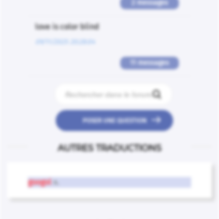
2 messages
love is color blind
09/11/2025 20:28:04
11 messages


POSER UNE QUESTION
AUTRES TRADUCTIONS
googol
n.