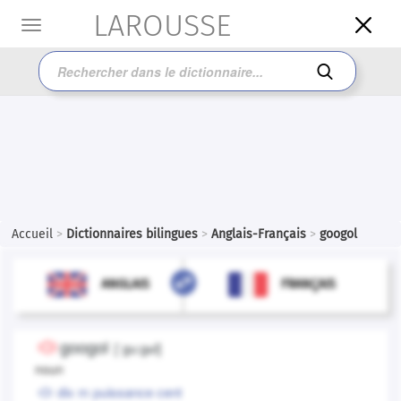
LAROUSSE

Toggle
navigation

Accueil
>
Dictionnaires bilingues
>
Anglais-Français
>
googol

FRANÇAIS
ANGLAIS
ANGLAIS
FRANÇAIS
googol
[
ˈgu:gɒl
]
noun
dix
m
puissance cent