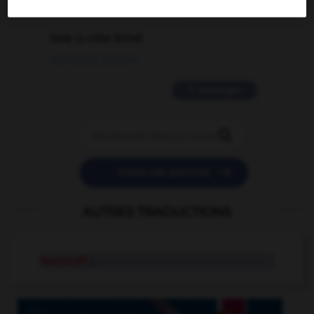
2 messages
love is color blind
09/11/2025 20:28:04
11 messages


POSER UNE QUESTION
AUTRES TRADUCTIONS
feedstuff
n.