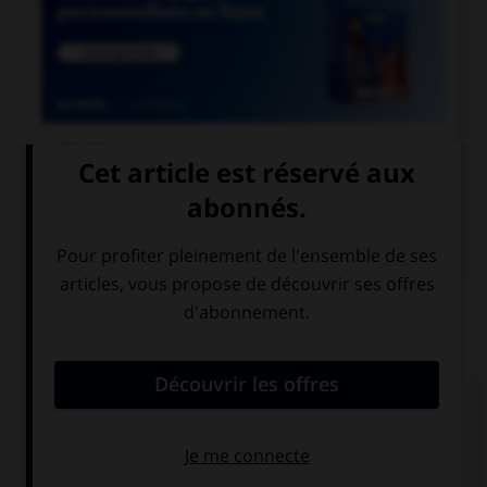

COURS DE FRANÇAIS

COURS D'ANGLAIS
QUIZ
Complétez la séquence avec la proposition qui
convient.
… your way yesterday?