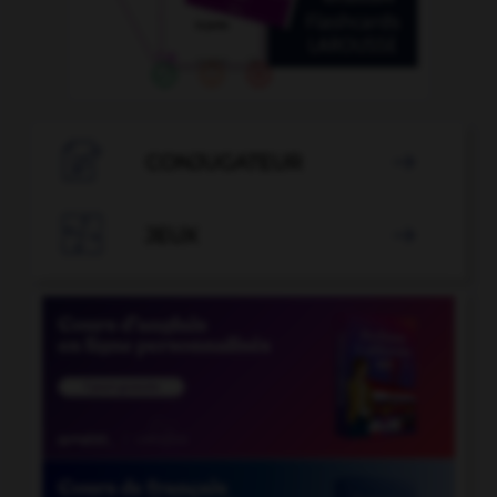

CONJUGATEUR


JEUX
