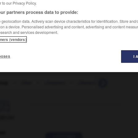
er to our Privacy Policy.
ur partners process data to provide:
geolocation data. Actively scan device characteristics for identification. Store and
 on a device. Personalised advertising and content, advertising and content measu
esearch and services development.
tners (vendors)
ue chose à fond
poses
I 
anup
-
clear
-
clearance
-
clearance_sale
-
clear-c

ORUM
ver
2 messages