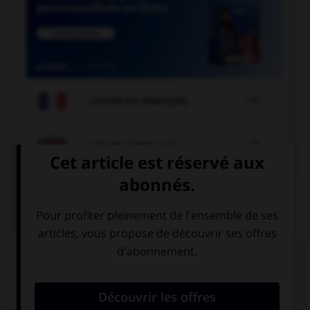

COURS DE FRANÇAIS

COURS D'ANGLAIS
QUIZ
Complétez la séquence avec la proposition qui
convient.
This driver is crazy, he is … an accident.