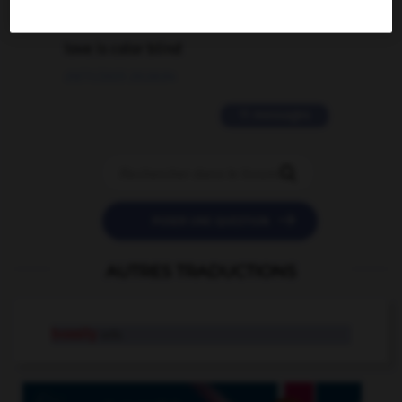
2 messages
love is color blind
09/11/2025 20:28:04
11 messages


POSER UNE QUESTION
AUTRES TRADUCTIONS
bossily
adv.