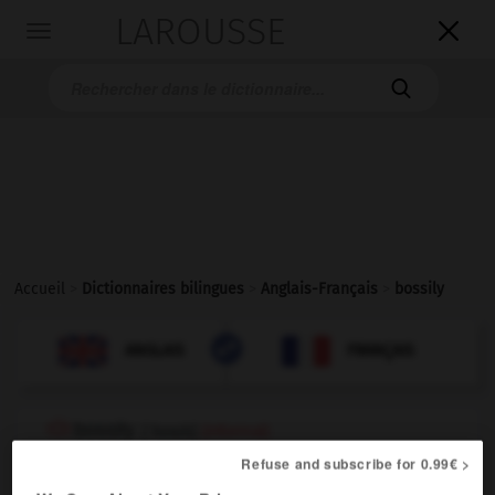
LAROUSSE

Toggle
navigation

Accueil
>
Dictionnaires bilingues
>
Anglais-Français
>
bossily

FRANÇAIS
ANGLAIS
ANGLAIS
FRANÇAIS
bossily
[
ˈbɒsɪlɪ
]
(informal)
adverb
Refuse and subscribe for 0.99€ >
d'une manière autoritaire