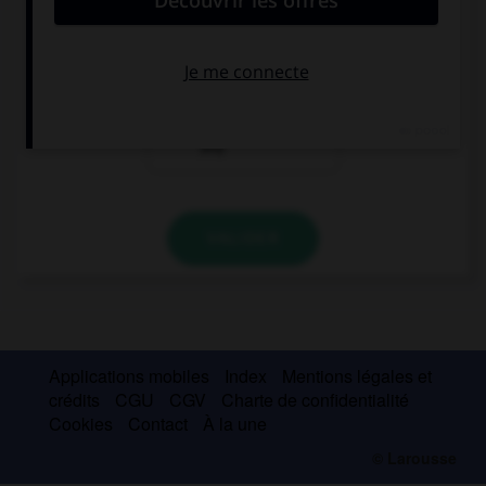
than July
instead July
than we go in
July
VALIDER
Applications mobiles
Index
Mentions légales et
crédits
CGU
CGV
Charte de confidentialité
Cookies
Contact
À la une
© Larousse