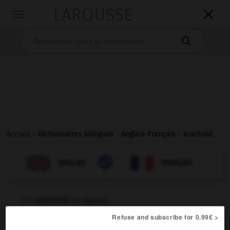
LAROUSSE

Toggle
navigation

Accueil
>
Dictionnaires bilingues
>
Anglais-Français
>
arachnid

FRANÇAIS
ANGLAIS
ANGLAIS
FRANÇAIS
arachnid
[
əˈræknɪd
]
noun
Refuse and subscribe for 0.99€ >
the arachnid
les arachnides