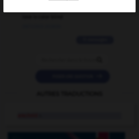
2 messages
love is color blind
09/11/2025 20:28:04
11 messages


POSER UNE QUESTION
AUTRES TRADUCTIONS
arachnid
n.