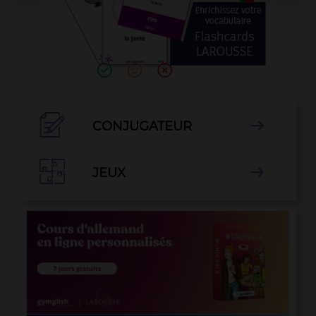

CONJUGATEUR


JEUX
