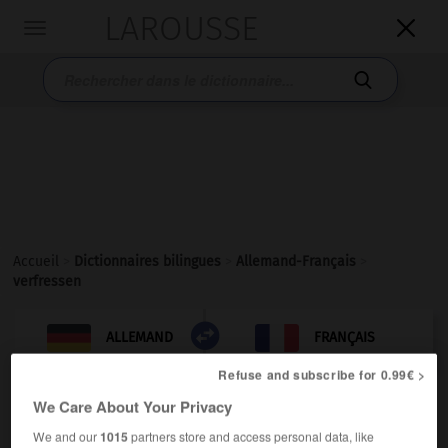
LAROUSSE

Toggle
navigation

Accueil
>
Dictionnaires bilingues
>
Allemand-Français
>
verfressen

FRANÇAIS
ALLEMAND
ALLEMAND
FRANÇAIS
Refuse and subscribe for 0.99€ >
We Care About Your Privacy
verfressen
Adjektiv
We and our
1015
partners store and access personal data, like