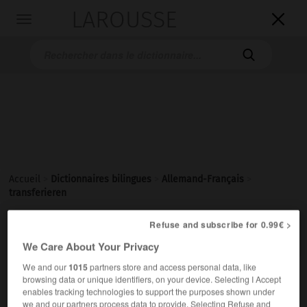
LAROUSSE

Toggle
navigation

Accueil
>
Dictionnaires bilingues
>
Allemand-Français
>
transferieren
Refuse and subscribe for 0.99€ >

FRANÇAIS
ALLEMAND
ALLEMAND
FRANÇAIS
We Care About Your Privacy
We and our
1015
partners store and access personal data, like
browsing data or unique identifiers, on your device. Selecting I Accept
transferieren
enables tracking technologies to support the purposes shown under
transitives Verb
Conjugaison
we and our partners process data to provide. Selecting Refuse and