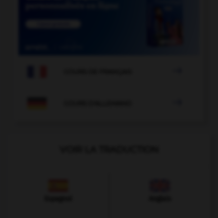

COURS DE FRANÇAIS

COURS D'ALLEMAND
VOIR LA TRADUCTION
Espagnol
Anglais