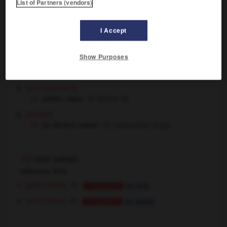
List of Partners (vendors)
[hervorsehen]
aus etw sehen
émerger de qqch
I Accept
[beachten]
auf jn/etw sehen
faire attention à qqn/qqch
Show Purposes
[versorgen]
nach jm/etw sehen
s'occuper de qqn/qqch
[sich bemühen]
sehen, dass
tâcher de
[ähneln]
jm ähnlich sehen
ressembler à qqn
sich sehen
reflexives Verb
[sich treffen]
se voir
Conjugaison
[sich fühlen]
se sentir
Conjugaison