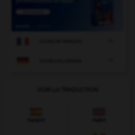

COURS DE FRANÇAIS

COURS D'ALLEMAND
VOIR LA TRADUCTION
Espagnol
Anglais