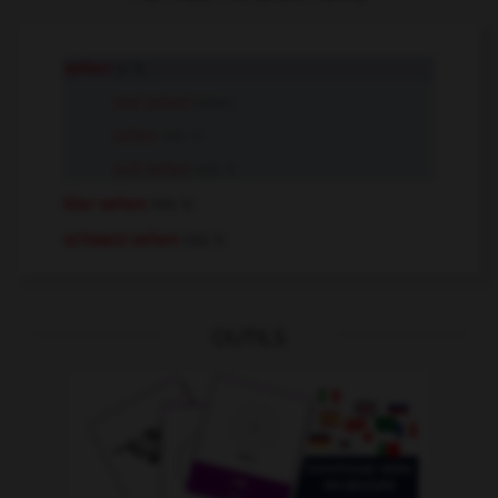
sehen
tr. V.
mal sehen!
Interj.
sehen
intr. V.
sich sehen
refl. V.
klar sehen
intr. V.
schwarz sehen
intr. V.
OUTILS