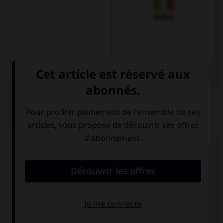
Italien
QUIZ
Comment dit-on « Je trouve ce café très bon. » ?
Der Tee gefällt
Der Kafee
mir.
schmeckt mir
nicht.