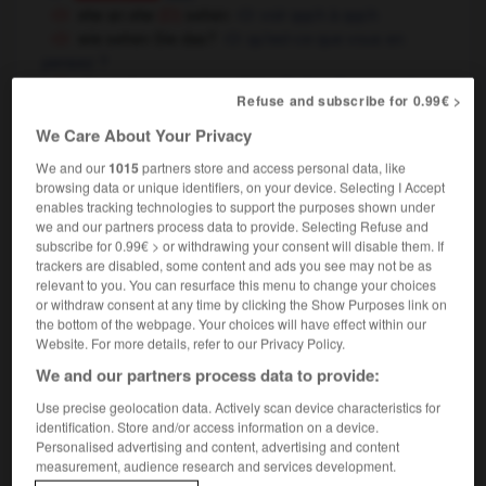
etw an etw
sehen
voir qqch à qqch
(D)
wie sehen Sie das?
qu'est-ce que vous en
pensez ?
etw anders/genauso sehen
être d'un autre/du
Refuse and subscribe for 0.99€ >
même avis
jd ist gern gesehen
qqn est le bienvenu
la
ODER
We Care About Your Privacy
bienvenue
We and our
1015
partners store and access personal data, like
etw ist gern gesehen
qqch est bien vu
(
f
vue)
browsing data or unique identifiers, on your device. Selecting I Accept
sich bei jm sehen lassen
aller voir qqn
enables tracking technologies to support the purposes shown under
etw nicht mehr sehen können
we and our partners process data to provide. Selecting Refuse and
(umgangsprachlich &
subscribe for 0.99€ > or withdrawing your consent will disable them. If
ne plus pouvoir voir qqch
figurativ)
trackers are disabled, some content and ads you see may not be as
etw kann sich sehen lassen
qqch est
(figurativ)
relevant to you. You can resurface this menu to change your choices
remarquable
or withdraw consent at any time by clicking the Show Purposes link on
the bottom of the webpage. Your choices will have effect within our
Website. For more details, refer to our Privacy Policy.
sehen
(
präs
sieht,
prät
sah,
perf
hat gesehen)
We and our partners process data to provide:
intransitives Verb
Conjugaison
Use precise geolocation data. Actively scan device characteristics for
[mit dem Auge]
identification. Store and/or access information on a device.
gut/schlecht sehen
bien/mal voir
Personalised advertising and content, advertising and content
measurement, audience research and services development.
auf jn/etw sehen
regarder qqn/qqch