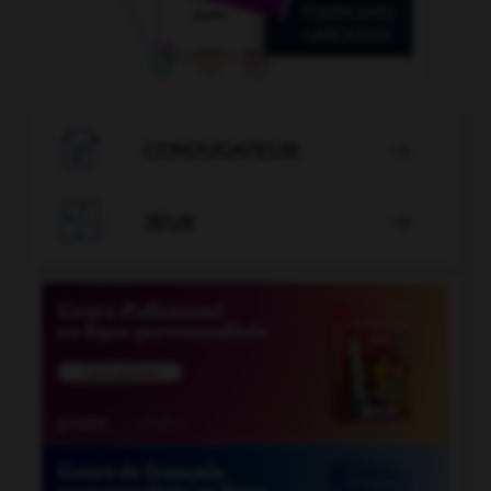

CONJUGATEUR


JEUX
