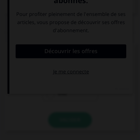
QUIZ
Cherchez l'intrus !
rechts
reich
links
VALIDER