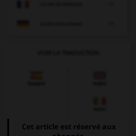

COURS DE FRANÇAIS

COURS D'ALLEMAND
VOIR LA TRADUCTION
Espagnol
Anglais
Italien