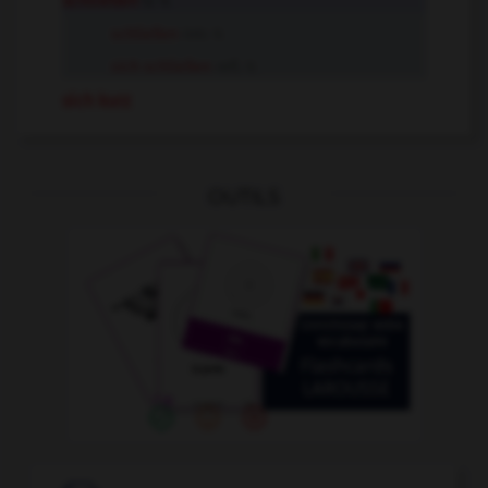
schließen
tr. V.
schließen
intr. V.
sich schließen
refl. V.
sich kurz
OUTILS