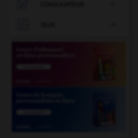

CONJUGATEUR


JEUX
