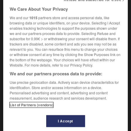
[einschließen]
We Care About Your Privacy
jn/etw in etw
schließen
enfermer
(A)
We and our
1015
partners store and access personal data, like
qqn/qqch dans qqch
browsing data or unique identifiers, on your device. Selecting I Accept
[schlussfolgern]
enables tracking technologies to support the purposes shown under
conclure
Conjugaison
we and our partners process data to provide. Selecting Refuse and
[befestigen]
subscribe for 0.99€ > or withdrawing your consent will disable them. If
etw an etw
schließen
accrocher qqch à
(A)
trackers are disabled, some content and ads you see may not be as
relevant to you. You can resurface this menu to change your choices
qqch
or withdraw consent at any time by clicking the Show Purposes link on
[umarmen]
the bottom of the webpage. Your choices will have effect within our
jn in die Arme schließen
prendre qqn dans
Website. For more details, refer to our Privacy Policy.
ses bras
We and our partners process data to provide:
[beenden]
clore
Conjugaison
Use precise geolocation data. Actively scan device characteristics for
etw mit etw schließen
conclure qqch par
identification. Store and/or access information on a device.
qqch
Personalised advertising and content, advertising and content
measurement, audience research and services development.
[Vertrag, Abkommen]
conclure
Conjugaison
List of Partners (vendors)
I Accept
schließen
(
prät
schloss,
perf
hat geschlossen)
intransitives Verb
Conjugaison