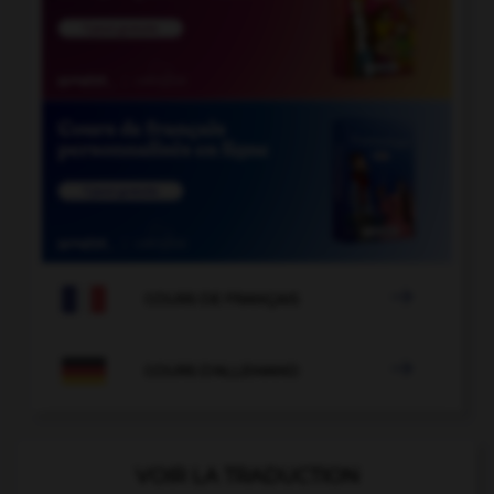

COURS DE FRANÇAIS

COURS D'ALLEMAND
VOIR LA TRADUCTION