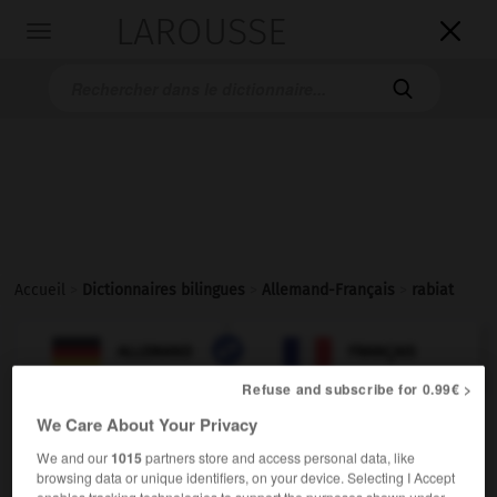
LAROUSSE

Toggle
navigation

Accueil
>
Dictionnaires bilingues
>
Allemand-Français
>
rabiat

FRANÇAIS
ALLEMAND
ALLEMAND
FRANÇAIS
Refuse and subscribe for 0.99€ >
We Care About Your Privacy
rabiat
Adjektiv
We and our
1015
partners store and access personal data, like
browsing data or unique identifiers, on your device. Selecting I Accept
(
f
violente)
violent
enables tracking technologies to support the purposes shown under