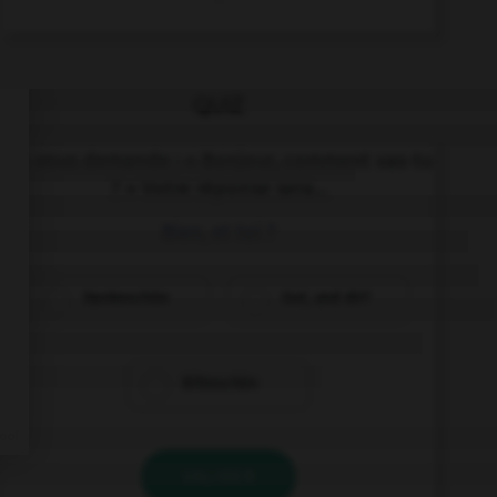
QUIZ
On vous demande : « Bonjour, comment vas-tu
? » Votre réponse sera...
Bien, et toi ?
Dankeschön
Gut, und dir?
Bitteschön
VALIDER