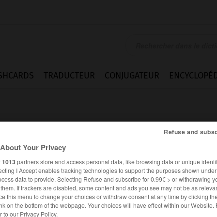
SHCARDS
TRADUCTEUR
CONJUGATEUR
ENCYCLOPÉD
Refuse and subsc
About Your Privacy
r
1013
partners store and access personal data, like browsing data or unique identif
ecting I Accept enables tracking technologies to support the purposes shown unde
ocess data to provide. Selecting Refuse and subscribe for 0.99€ > or withdrawing y
e them. If trackers are disabled, some content and ads you see may not be as relevan
ce this menu to change your choices or withdraw consent at any time by clicking t
nk on the bottom of the webpage. Your choices will have effect within our Website.
ALLEMAND
FRANÇAIS
er to our Privacy Policy.