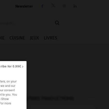
Newsletter




IE
CUISINE
JEUX
LIVRES
ribe for 0.99€ >
iers, on your
r we and our
our consent
t to you. You
AUTRES TRADUCTIONS
he Show
 For more