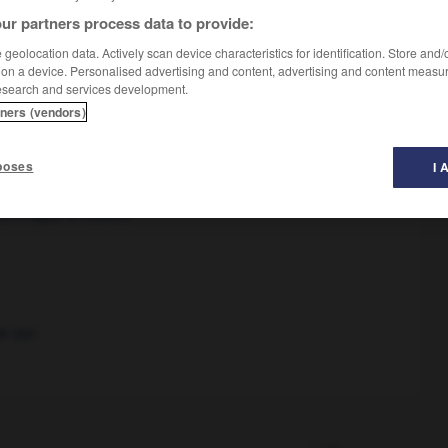
ur partners process data to provide:
geolocation data. Actively scan device characteristics for identification. Store and
 on a device. Personalised advertising and content, advertising and content measu
esearch and services development.
tners (vendors)
ch)
poses
I 
ommages et intérêts
de qqn