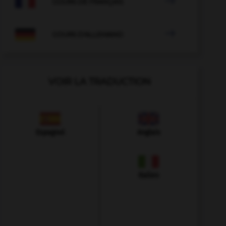

COURS DE FRANÇAIS

COURS D'ALLEMAND
VOIR LA TRADUCTION
Espagnol
Anglais
Italien