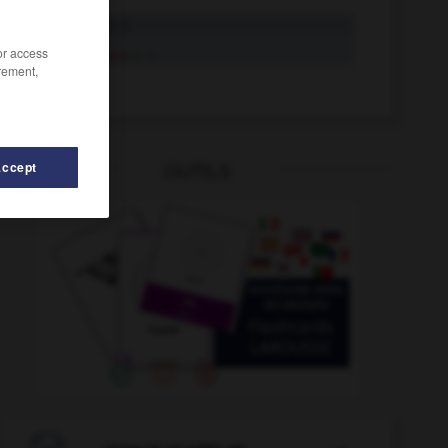
klagen
intr. V.
/or access
klagen
tr. V.
rement,
Klage
die
Accept
OUTILS