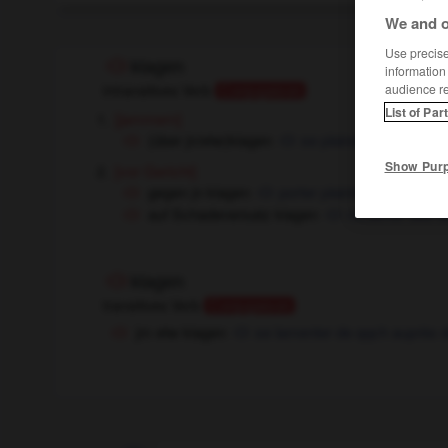
We and o
Use precise 
klagen
information
intransitives Verb
audience r
Conjugaison
List of Par
[jammern]
(über jn/etw)klagen
se plaindre (de qqn/qq
Show Pur
[vor Gericht]
gegen jn klagen
porter plainte contre qqn
auf Schadenersatz klagen
réclamer des d
klagen
transitives Verb
Conjugaison
jm etw klagen
se lamenter de qqch auprès 