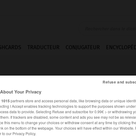
SHCARDS
TRADUCTEUR
CONJUGATEUR
ENCYCLOPÉD
Refuse and subsc
About Your Privacy
r
1015
partners store and access personal data, like browsing data or unique identif
en
ecting I Accept enables tracking technologies to support the purposes shown unde
ocess data to provide. Selecting Refuse and subscribe for 0.99€ > or withdrawing y
e them. If trackers are disabled, some content and ads you see may not be as relevan
ce this menu to change your choices or withdraw consent at any time by clicking t
nk on the bottom of the webpage. Your choices will have effect within our Website.
ALLEMAND
FRANÇAIS
er to our Privacy Policy.