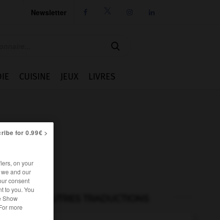
Newsletter




IE
CUISINE
JEUX
LIVRES
ribe for 0.99€ >
iers, on your
r we and our
our consent
t to you. You
AUTRES TRADUCTIONS
he Show
 For more