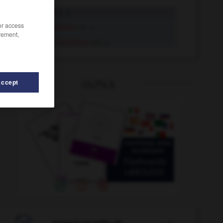
hinziehen
tr. V.
/or access
hinziehen
intr. V.
rement,
sich hinziehen
refl. V.
Accept
OUTILS