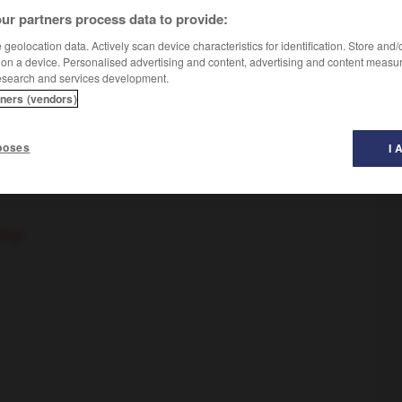
ur partners process data to provide:
geolocation data. Actively scan device characteristics for identification. Store and
ig, hat)
 on a device. Personalised advertising and content, advertising and content measu
esearch and services development.
tners (vendors)
ers soi
 attiré
(
f
attirée)
par qqn/qqch
poses
I 
ßig)