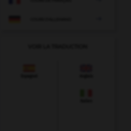

COURS DE FRANÇAIS

COURS D'ALLEMAND
VOIR LA TRADUCTION
Espagnol
Anglais
Italien