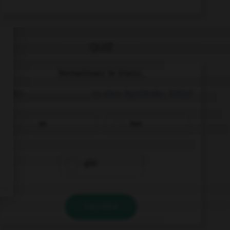
QUIZ
Remplissez le blanc.
Wo ______________ es eine Apotheke, bitte?
ist
hat
gibt
VALIDER