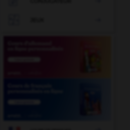

CONJUGATEUR


JEUX

ukommen
-
hinzusetzen
-
Hinweisschild
-
Hinweistafe