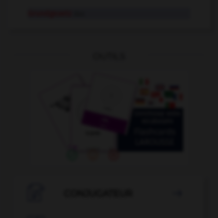
Grundgesetz
das
OUTILS

CONJUGATEUR
