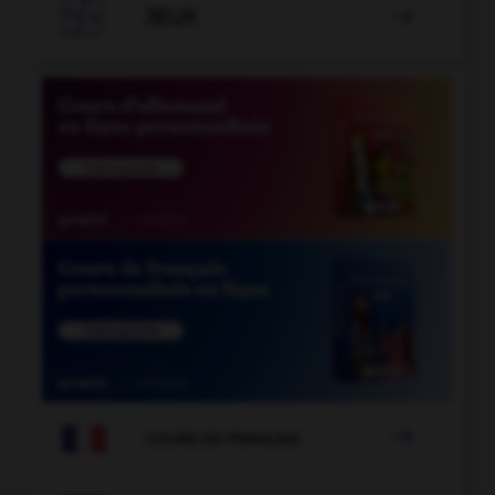

JEUX


COURS DE FRANÇAIS