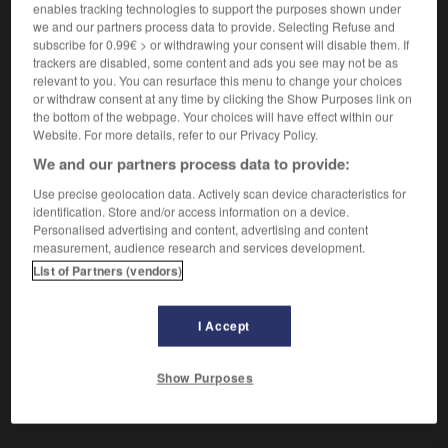
enables tracking technologies to support the purposes shown under
f
fondamentale
(ohne Plural)
loi
we and our partners process data to provide. Selecting Refuse and
subscribe for 0.99€ > or withdrawing your consent will disable them. If
GRUNDGESETZ:
trackers are disabled, some content and ads you see may not be as
Lors de sa création en 1949, la République
relevant to you. You can resurface this menu to change your choices
fédérale promulgua une Constitution
or withdraw consent at any time by clicking the Show Purposes link on
the bottom of the webpage. Your choices will have effect within our
provisoire appelée loi fondamentale. Celle-ci
Website. For more details, refer to our Privacy Policy.
s'avéra être une assise solide pour la
démocratie et fut maintenue. Après la
We and our partners process data to provide:
réunification, on modifia le préambule et
Use precise geolocation data. Actively scan device characteristics for
l'article final. Elle entra en vigueur le 3
identification. Store and/or access information on a device.
octobre 1990 pour l'Allemagne réunifiée.
Personalised advertising and content, advertising and content
measurement, audience research and services development.
List of Partners (vendors)
I Accept
-
Grundgedanke
-
Grundgesetz
-
grundieren
-
Grun
Show Purposes
AUTRES TRADUCTIONS