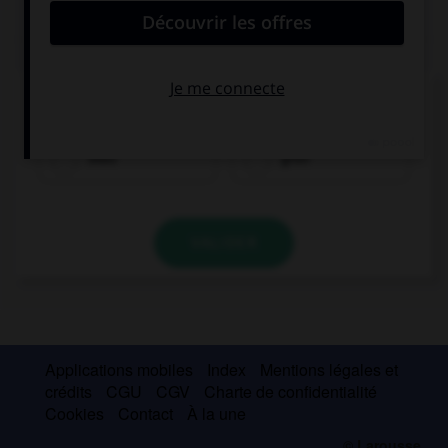
QUIZ
Comment traduisez-vous « vert » ?
blau
grün
VALIDER
Applications mobiles
Index
Mentions légales et
crédits
CGU
CGV
Charte de confidentialité
Cookies
Contact
À la une
© Larousse