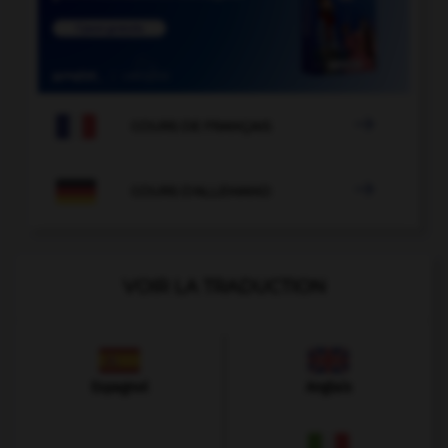

COURS DE FRANÇAIS

COURS D'ALLEMAND
VOIR LA TRADUCTION
Espagnol
Anglais