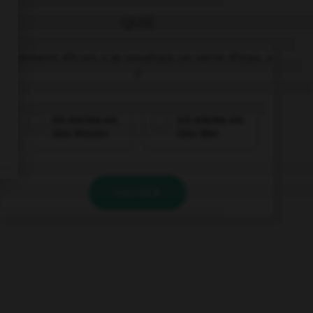
QUIZ
Comment dit-on « Je voudrais un verre d'eau. »
?
Ich möchte ein
Ich möchte ein
Glas Wasser.
Glas Bier.
VALIDER