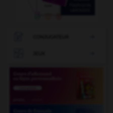

CONJUGATEUR


JEUX
