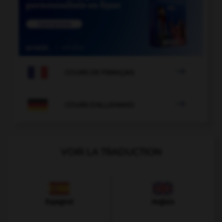

COURS DE FRANÇAIS

COURS D'ALLEMAND
VOIR LA TRADUCTION
Espagnol
Anglais