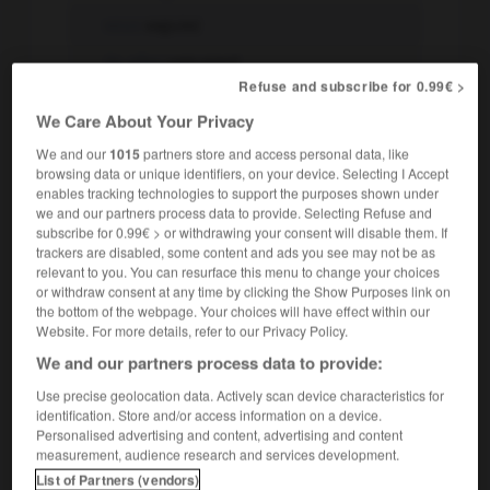
vous
vaguiez
ils, elles
vaguaient
Refuse and subscribe for 0.99€ >
We Care About Your Privacy
-
Passé simple
We and our
1015
partners store and access personal data, like
je
vaguai
browsing data or unique identifiers, on your device. Selecting I Accept
enables tracking technologies to support the purposes shown under
tu
vaguas
we and our partners process data to provide. Selecting Refuse and
subscribe for 0.99€ > or withdrawing your consent will disable them. If
il, elle
vagua
trackers are disabled, some content and ads you see may not be as
relevant to you. You can resurface this menu to change your choices
nous
vaguâmes
or withdraw consent at any time by clicking the Show Purposes link on
vous
vaguâtes
the bottom of the webpage. Your choices will have effect within our
Website. For more details, refer to our Privacy Policy.
ils, elles
vaguèrent
We and our partners process data to provide:
Use precise geolocation data. Actively scan device characteristics for
-
Futur
identification. Store and/or access information on a device.
je
vaguerai
Personalised advertising and content, advertising and content
measurement, audience research and services development.
tu
vagueras
List of Partners (vendors)