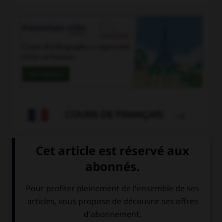
COURS DE FRANÇAIS

se noyer
-
se pacser
-
se pâmer
-
