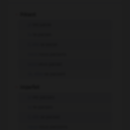
-
Présent
je
me pacse
tu
te pacses
il, elle
se pacse
nous
nous pacsons
vous
vous pacsez
ils, elles
se pacsent
-
Imparfait
je
me pacsais
tu
te pacsais
il, elle
se pacsait
nous
nous pacsions