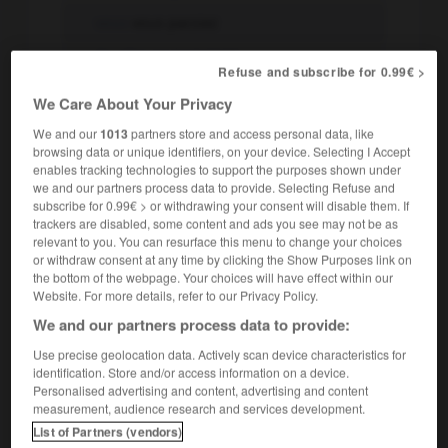
vous
vous pacsiez
ils, elles
se pacsaient
Refuse and subscribe for 0.99€ >
We Care About Your Privacy
-
Passé simple
We and our
1013
partners store and access personal data, like
je
me pacsai
browsing data or unique identifiers, on your device. Selecting I Accept
enables tracking technologies to support the purposes shown under
tu
te pacsas
we and our partners process data to provide. Selecting Refuse and
subscribe for 0.99€ > or withdrawing your consent will disable them. If
il, elle
se pacsa
trackers are disabled, some content and ads you see may not be as
relevant to you. You can resurface this menu to change your choices
nous
nous pacsâmes
or withdraw consent at any time by clicking the Show Purposes link on
the bottom of the webpage. Your choices will have effect within our
vous
vous pacsâtes
Website. For more details, refer to our Privacy Policy.
ils, elles
se pacsèrent
We and our partners process data to provide:
Use precise geolocation data. Actively scan device characteristics for
-
Futur
identification. Store and/or access information on a device.
Personalised advertising and content, advertising and content
je
me pacserai
measurement, audience research and services development.
List of Partners (vendors)
tu
te pacseras