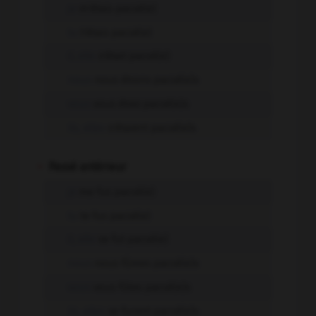
je
m'étais pacsé(e)
tu
t'étais pacsé(e)
il, elle
s'était pacsé(e)
nous
nous étions pacsé(e)s
vous
vous étiez pacsé(e)s
ils, elles
s'étaient pacsé(e)s
-
Passé antérieur
je
me fus pacsé(e)
tu
te fus pacsé(e)
il, elle
se fut pacsé(e)
nous
nous fûmes pacsé(e)s
vous
vous fûtes pacsé(e)s
ils, elles
se furent pacsé(e)s