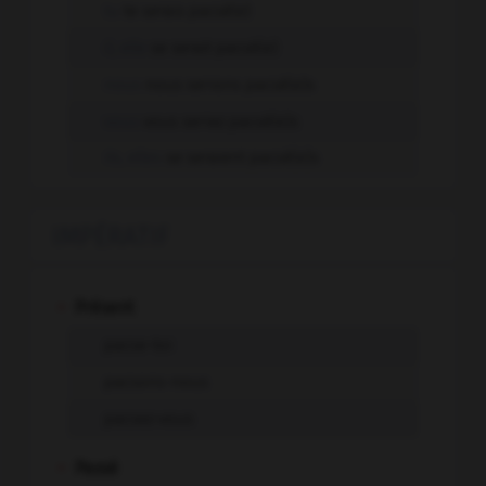
tu
te serais pacsé(e)
il, elle
se serait pacsé(e)
nous
nous serions pacsé(e)s
vous
vous seriez pacsé(e)s
ils, elles
se seraient pacsé(e)s
IMPÉRATIF
-
Présent
pacse-toi
pacsons-nous
pacsez-vous
-
Passé