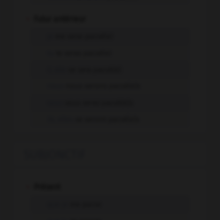
-
Futur antérieur
je
me serai pacsé(e)
tu
te seras pacsé(e)
il, elle
se sera pacsé(e)
nous
nous serons pacsé(e)s
vous
vous serez pacsé(e)s
ils, elles
se seront pacsé(e)s
SUBJONCTIF
-
Présent
que je
me pacse