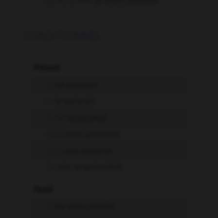
qu'ils, qu'elles
se soient pacsé(e)s
CONDITIONNEL
-
Présent
je
me pacserais
tu
te pacserais
il, elle
se pacserait
nous
nous pacserions
vous
vous pacseriez
ils, elles
se pacseraient
-
Passé
je
me serais pacsé(e)