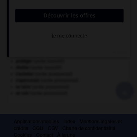
CONJUGAISON DES VERBES FRÉQUENTS
confondre
(verbe transitif)
se dire
(verbe pronominal)
fuir
(verbe transitif)
influer
(verbe transitif indirect)
jouer
(verbe transitif)
laisser
(verbe transitif)
monter
(verbe transitif)
pourvoir
(verbe transitif)
protéger
(verbe transitif)
révéler
(verbe transitif)
s'acheter
(verbe pronominal)
s'apercevoir
(verbe pronominal)
+
se taire
(verbe pronominal)
se voir
(verbe pronominal)
Applications mobiles
Index
Mentions légales et
crédits
CGU
CGV
Charte de confidentialité
Cookies
Contact
À la une