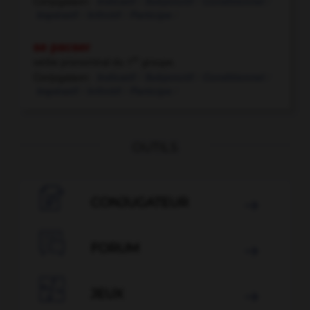
Conjugaison:
Indicatif /
Subjonctif /
Conditionnel /
Impératif /
Infinitif /
Participe /
se pacser
er
verbe pronominal
du 1
groupe.
Conjugaison:
Indicatif /
Subjonctif /
Conditionnel /
Impératif /
Infinitif /
Participe /
OUTILS

CONJUGATEUR


FORUM


JEUX
