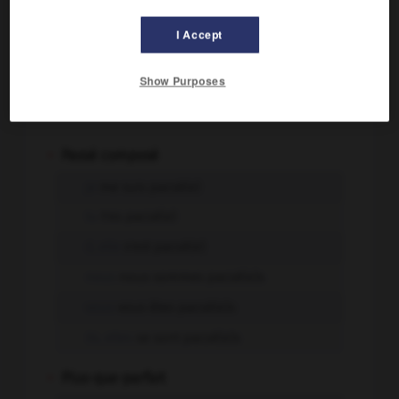
il, elle
se pacsera
I Accept
nous
nous pacserons
vous
vous pacserez
Show Purposes
ils, elles
se pacseront
-
Passé composé
je
me suis pacsé(e)
tu
t'es pacsé(e)
il, elle
s'est pacsé(e)
nous
nous sommes pacsé(e)s
vous
vous êtes pacsé(e)s
ils, elles
se sont pacsé(e)s
-
Plus-que-parfait