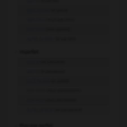
que tu
te pacses
qu'il, qu'elle
se pacse
que nous
nous pacsions
que vous
vous pacsiez
qu'ils, qu'elles
se pacsent
-
Imparfait
que je
me pacsasse
que tu
te pacsasses
qu'il, qu'elle
se pacsât
que nous
nous pacsassions
que vous
vous pacsassiez
qu'ils, qu'elles
se pacsassent
-
Plus-que-parfait