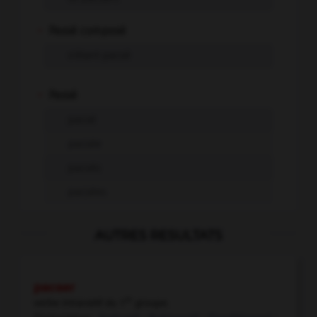
-
Passé composé
s'étant pacsé
-
Passé
pacsé
pacsée
pacsés
pacsées
AUTRES RESULTATS
pacser
er
verbe intransitif
du 1
groupe.