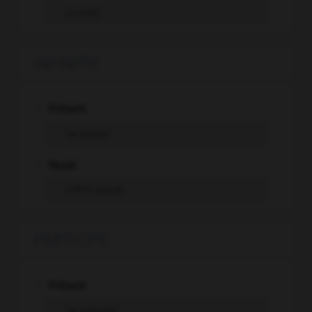
inusité
INFINITIF
-
Présent
se pacser
-
Passé
s'être pacsé
PARTICIPE
-
Présent
se pacsant