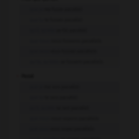
que je
me fusse pacsé(e)
que tu
te fusses pacsé(e)
qu'il, qu'elle
se fût pacsé(e)
que nous
nous fussions pacsé(e)s
que vous
vous fussiez pacsé(e)s
qu'ils, qu'elles
se fussent pacsé(e)s
-
Passé
que je
me sois pacsé(e)
que tu
te sois pacsé(e)
qu'il, qu'elle
se soit pacsé(e)
que nous
nous soyons pacsé(e)s
que vous
vous soyez pacsé(e)s