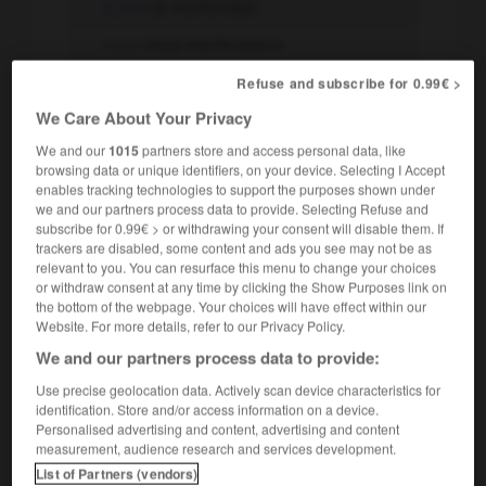
il, elle
se morfondait
nous
nous morfondions
vous
vous morfondiez
Refuse and subscribe for 0.99€ >
We Care About Your Privacy
ils, elles
se morfondaient
We and our
1015
partners store and access personal data, like
browsing data or unique identifiers, on your device. Selecting I Accept
-
Passé simple
enables tracking technologies to support the purposes shown under
we and our partners process data to provide. Selecting Refuse and
je
me morfondis
subscribe for 0.99€ > or withdrawing your consent will disable them. If
trackers are disabled, some content and ads you see may not be as
tu
te morfondis
relevant to you. You can resurface this menu to change your choices
or withdraw consent at any time by clicking the Show Purposes link on
il, elle
se morfondit
the bottom of the webpage. Your choices will have effect within our
Website. For more details, refer to our Privacy Policy.
nous
nous morfondîmes
We and our partners process data to provide:
vous
vous morfondîtes
Use precise geolocation data. Actively scan device characteristics for
ils, elles
se morfondirent
identification. Store and/or access information on a device.
Personalised advertising and content, advertising and content
measurement, audience research and services development.
-
Futur
List of Partners (vendors)