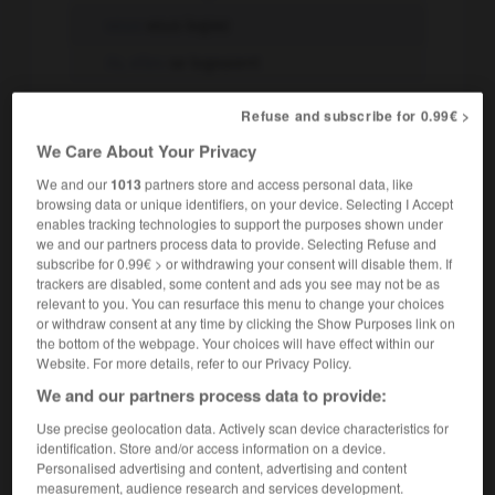
vous
vous logiez
ils, elles
se logeaient
Refuse and subscribe for 0.99€ >
-
Passé simple
We Care About Your Privacy
je
me logeai
We and our
1013
partners store and access personal data, like
tu
te logeas
browsing data or unique identifiers, on your device. Selecting I Accept
enables tracking technologies to support the purposes shown under
il, elle
se logea
we and our partners process data to provide. Selecting Refuse and
subscribe for 0.99€ > or withdrawing your consent will disable them. If
nous
nous logeâmes
trackers are disabled, some content and ads you see may not be as
relevant to you. You can resurface this menu to change your choices
vous
vous logeâtes
or withdraw consent at any time by clicking the Show Purposes link on
the bottom of the webpage. Your choices will have effect within our
ils, elles
se logèrent
Website. For more details, refer to our Privacy Policy.
We and our partners process data to provide:
-
Futur
Use precise geolocation data. Actively scan device characteristics for
je
me logerai
identification. Store and/or access information on a device.
Personalised advertising and content, advertising and content
tu
te logeras
measurement, audience research and services development.