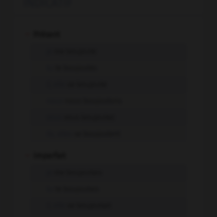
INDICATIF
-
Présent
je
me boujoute
tu
te boujoutes
il, elle
se boujoute
nous
nous boujoutons
vous
vous boujoutez
ils, elles
se boujoutent
-
Imparfait
je
me boujoutais
tu
te boujoutais
il, elle
se boujoutait