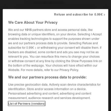
nous
nous boujoutions
vous
vous boujoutiez
Refuse and subscribe for 0.99€ >
ils, elles
se boujoutaient
We Care About Your Privacy
We and our
1015
partners store and access personal data, like
-
Passé simple
browsing data or unique identifiers, on your device. Selecting I Accept
enables tracking technologies to support the purposes shown under
je
me boujoutai
we and our partners process data to provide. Selecting Refuse and
subscribe for 0.99€ > or withdrawing your consent will disable them. If
tu
te boujoutas
trackers are disabled, some content and ads you see may not be as
relevant to you. You can resurface this menu to change your choices
il, elle
se boujouta
or withdraw consent at any time by clicking the Show Purposes link on
the bottom of the webpage. Your choices will have effect within our
nous
nous boujoutâmes
Website. For more details, refer to our Privacy Policy.
vous
vous boujoutâtes
We and our partners process data to provide:
ils, elles
se boujoutèrent
Use precise geolocation data. Actively scan device characteristics for
identification. Store and/or access information on a device.
Personalised advertising and content, advertising and content
-
Futur
measurement, audience research and services development.
List of Partners (vendors)
je
me boujouterai