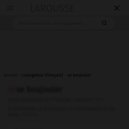
LAROUSSE

Toggle
navigation

Accueil
>
Conjugateur (Français)
>
se boujouter
se boujouter

er
Verbe pronominal du 1
groupe / Auxiliaire
être
En Normandie, se dire bonjour en s’embrassant sur les
joues.
Lire plus