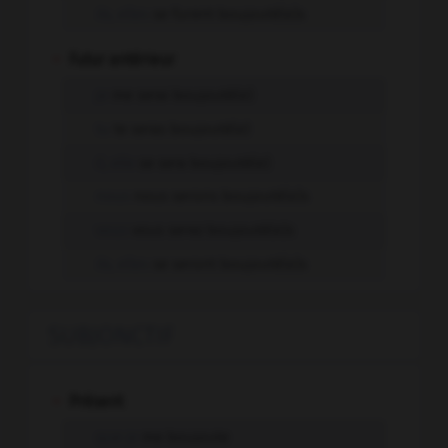
ils, elles
se furent boujouté(e)s
-
Futur antérieur
je
me serai boujouté(e)
tu
te seras boujouté(e)
il, elle
se sera boujouté(e)
nous
nous serons boujouté(e)s
vous
vous serez boujouté(e)s
ils, elles
se seront boujouté(e)s
SUBJONCTIF
-
Présent
que je
me boujoute