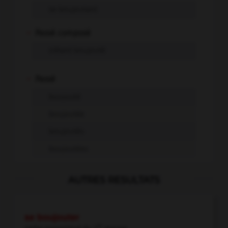
se boujoutant
-
Passé composé
s'étant boujouté
-
Passé
boujouté
boujoutée
boujoutés
boujoutées
AUTRES RESULTATS
se boujouter
er
verbe pronominal
du 1
groupe.