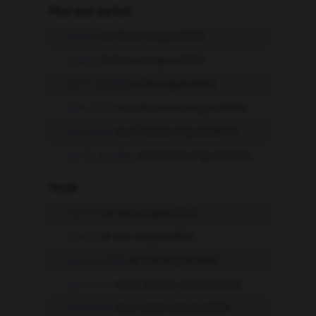
-
Plus-que-parfait
que je
me fusse engueulé(e)
que tu
te fusses engueulé(e)
qu'il, qu'elle
se fût engueulé(e)
que nous
nous fussions engueulé(e)s
que vous
vous fussiez engueulé(e)s
qu'ils, qu'elles
se fussent engueulé(e)s
-
Passé
que je
me sois engueulé(e)
que tu
te sois engueulé(e)
qu'il, qu'elle
se soit engueulé(e)
que nous
nous soyons engueulé(e)s
que vous
vous soyez engueulé(e)s