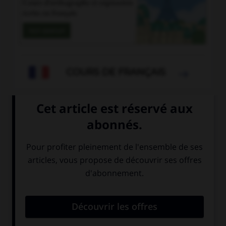
COURS DE FRANÇAIS

engraisser
-
s'engueuler
-
s'enhardir
-

CONJUGAISON DES VERBES FRÉQUENTS
charger
(verbe transitif)
dormir
(verbe intransitif)
extraire
(verbe transitif)