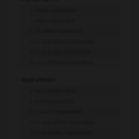
je
m'étais engueulé(e)
tu
t'étais engueulé(e)
il, elle
s'était engueulé(e)
nous
nous étions engueulé(e)s
vous
vous étiez engueulé(e)s
ils, elles
s'étaient engueulé(e)s
-
Passé antérieur
je
me fus engueulé(e)
tu
te fus engueulé(e)
il, elle
se fut engueulé(e)
nous
nous fûmes engueulé(e)s
vous
vous fûtes engueulé(e)s