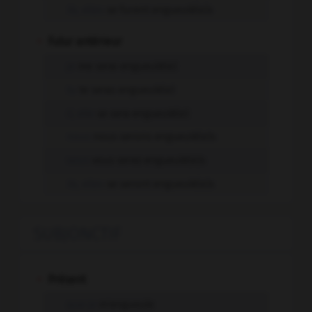
ils, elles
se furent engueulé(e)s
-
Futur antérieur
je
me serai engueulé(e)
tu
te seras engueulé(e)
il, elle
se sera engueulé(e)
nous
nous serons engueulé(e)s
vous
vous serez engueulé(e)s
ils, elles
se seront engueulé(e)s
SUBJONCTIF
-
Présent
que je
m'engueule