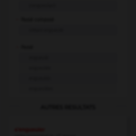
s'engueulant
-
Passé composé
s'étant engueulé
-
Passé
engueulé
engueulée
engueulés
engueulées
AUTRES RESULTATS
s'engueuler
er
verbe pronominal
du 1
groupe.