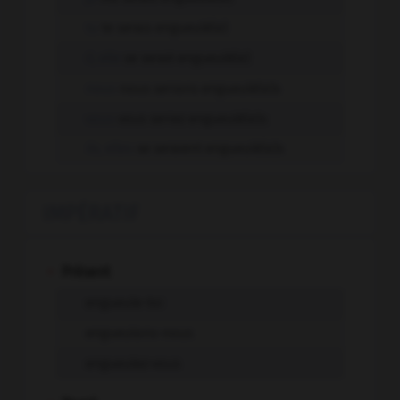
tu
te serais engueulé(e)
il, elle
se serait engueulé(e)
nous
nous serions engueulé(e)s
vous
vous seriez engueulé(e)s
ils, elles
se seraient engueulé(e)s
IMPÉRATIF
-
Présent
engueule-toi
engueulons-nous
engueulez-vous