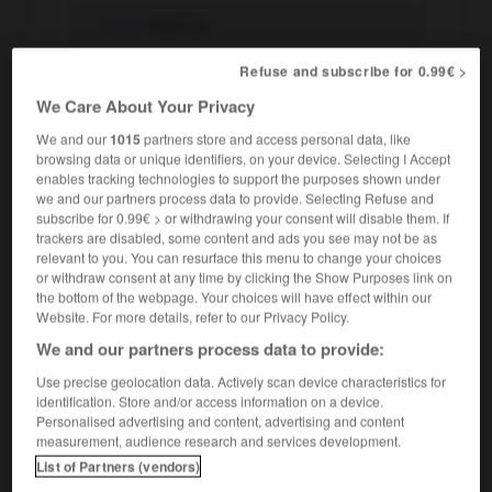
vous
repairiez
ils, elles
repairaient
Refuse and subscribe for 0.99€ >
We Care About Your Privacy
-
Passé simple
We and our
1015
partners store and access personal data, like
browsing data or unique identifiers, on your device. Selecting I Accept
je
repairai
enables tracking technologies to support the purposes shown under
we and our partners process data to provide. Selecting Refuse and
tu
repairas
subscribe for 0.99€ > or withdrawing your consent will disable them. If
il, elle
repaira
trackers are disabled, some content and ads you see may not be as
relevant to you. You can resurface this menu to change your choices
nous
repairâmes
or withdraw consent at any time by clicking the Show Purposes link on
the bottom of the webpage. Your choices will have effect within our
vous
repairâtes
Website. For more details, refer to our Privacy Policy.
We and our partners process data to provide:
ils, elles
repairèrent
Use precise geolocation data. Actively scan device characteristics for
-
Futur
identification. Store and/or access information on a device.
Personalised advertising and content, advertising and content
je
repairerai
measurement, audience research and services development.
List of Partners (vendors)
tu
repaireras