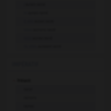
j'
aurais rainé
tu
aurais rainé
il, elle
aurait rainé
nous
aurions rainé
vous
auriez rainé
ils, elles
auraient rainé
IMPÉRATIF
-
Présent
raine
rainons
rainez