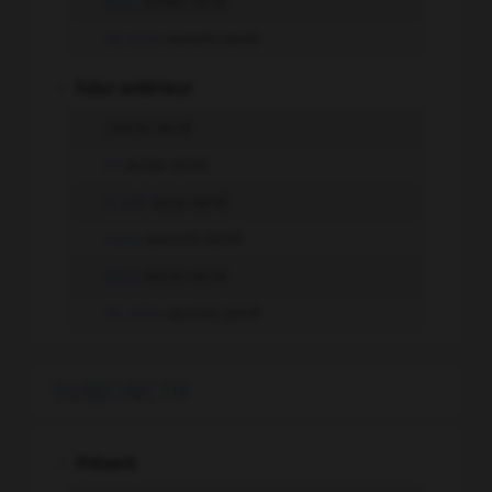
vous
eûtes rainé
ils, elles
eurent rainé
-
Futur antérieur
j'
aurai rainé
tu
auras rainé
il, elle
aura rainé
nous
aurons rainé
vous
aurez rainé
ils, elles
auront rainé
SUBJONCTIF
-
Présent