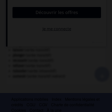
CONJUGAISON DES VERBES FRÉQUENTS
adorer
(verbe transitif)
anéantir
(verbe transitif)
bouger
(verbe transitif)
casser
(verbe transitif)
continuer
(verbe transitif)
équivaloir
(verbe transitif indirect)
frayer
(verbe transitif)
intriguer
(verbe transitif)
laisser
(verbe transitif)
plonger
(verbe transitif)
recouvrir
(verbe transitif)
refuser
(verbe transitif)
+
ruisseler
(verbe intransitif)
surseoir
(verbe transitif indirect)
Applications mobiles
Index
Mentions légales et
crédits
CGU
CGV
Charte de confidentialité
Cookies
Contact
À la une