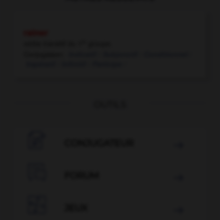
rainer
er
verbe transitif
du 1
groupe.
Conjugaison:
Indicatif /
Subjonctif /
Conditionnel /
Impératif /
Infinitif /
Participe /
OUTILS

CONJUGATEUR


FORUM


JEUX
