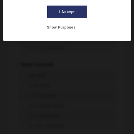
tu
raineras
I Accept
il, elle
rainera
Show Purposes
nous
rainerons
vous
rainerez
ils, elles
raineront
-
Passé composé
j'
ai rainé
tu
as rainé
il, elle
a rainé
nous
avons rainé
vous
avez rainé
ils, elles
ont rainé