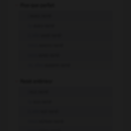
-
Plus-que-parfait
j'
avais rainé
tu
avais rainé
il, elle
avait rainé
nous
avions rainé
vous
aviez rainé
ils, elles
avaient rainé
-
Passé antérieur
j'
eus rainé
tu
eus rainé
il, elle
eut rainé
nous
eûmes rainé