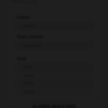
PARTICIPE
-
Présent
rainant
-
Passé composé
ayant rainé
-
Passé
rainé
rainée
rainés
rainées
AUTRES RESULTATS