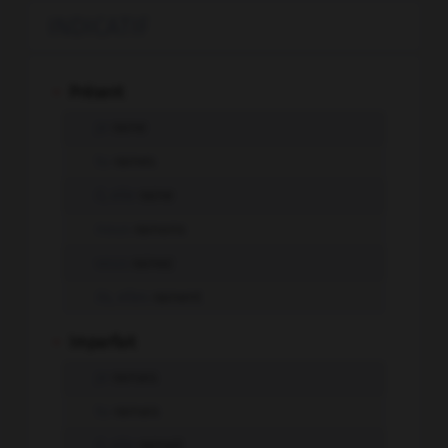
INDICATIF
-
Présent
je
raine
tu
raines
il, elle
raine
nous
rainons
vous
rainez
ils, elles
rainent
-
Imparfait
je
rainais
tu
rainais
il, elle
rainait