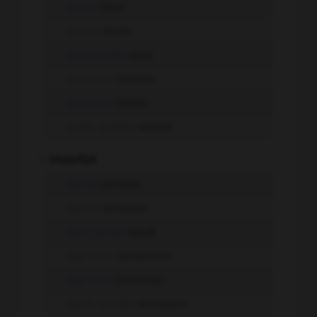
que je
raine
que tu
raines
qu'il, qu'elle
raine
que nous
rainions
que vous
rainiez
qu'ils, qu'elles
rainent
-
Imparfait
que je
rainasse
que tu
rainasses
qu'il, qu'elle
rainât
que nous
rainassions
que vous
rainassiez
qu'ils, qu'elles
rainassent