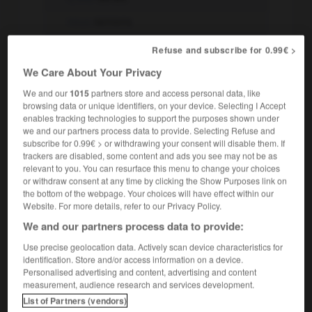
nous
rainions
vous
rainiez
Refuse and subscribe for 0.99€ >
ils, elles
rainaient
We Care About Your Privacy
We and our
1015
partners store and access personal data, like
browsing data or unique identifiers, on your device. Selecting I Accept
-
Passé simple
enables tracking technologies to support the purposes shown under
we and our partners process data to provide. Selecting Refuse and
je
rainai
subscribe for 0.99€ > or withdrawing your consent will disable them. If
trackers are disabled, some content and ads you see may not be as
tu
rainas
relevant to you. You can resurface this menu to change your choices
il, elle
raina
or withdraw consent at any time by clicking the Show Purposes link on
the bottom of the webpage. Your choices will have effect within our
nous
rainâmes
Website. For more details, refer to our Privacy Policy.
We and our partners process data to provide:
vous
rainâtes
Use precise geolocation data. Actively scan device characteristics for
ils, elles
rainèrent
identification. Store and/or access information on a device.
Personalised advertising and content, advertising and content
-
Futur
measurement, audience research and services development.
List of Partners (vendors)
je
rainerai