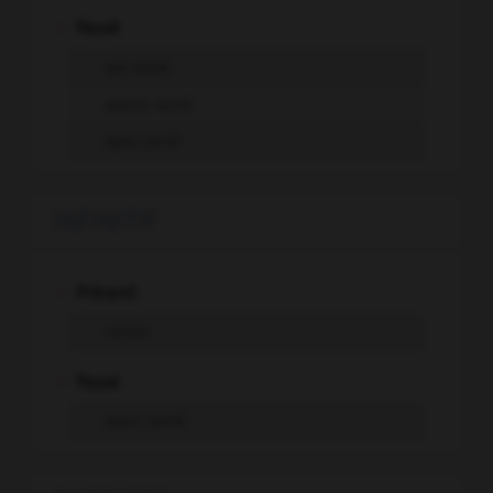
-
Passé
aie rainé
ayons rainé
ayez rainé
INFINITIF
-
Présent
rainer
-
Passé
avoir rainé