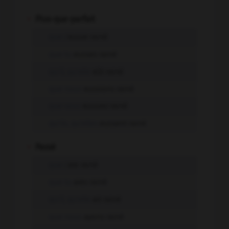
-
Plus-que-parfait
que j'
eusse rainé
que tu
eusses rainé
qu'il, qu'elle
eût rainé
que nous
eussions rainé
que vous
eussiez rainé
qu'ils, qu'elles
eussent rainé
-
Passé
que j'
aie rainé
que tu
aies rainé
qu'il, qu'elle
ait rainé
que nous
ayons rainé