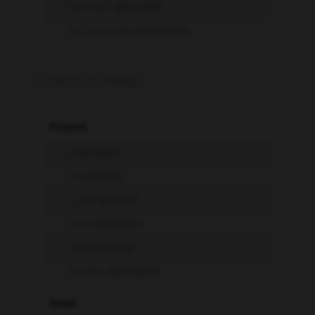
que vous
ayez rainé
qu'ils, qu'elles
aient rainé
CONDITIONNEL
-
Présent
je
rainerais
tu
rainerais
il, elle
rainerait
nous
rainerions
vous
raineriez
ils, elles
raineraient
-
Passé