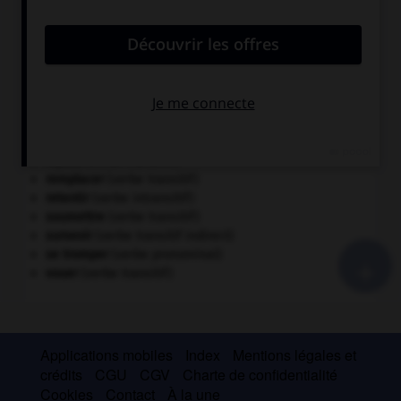
CONJUGAISON DES VERBES FRÉQUENTS
anéantir
(verbe transitif)
dédier
(verbe transitif)
dormir
(verbe intransitif)
gâter
(verbe transitif)
influer
(verbe transitif indirect)
présenter
(verbe transitif)
réaliser
(verbe transitif)
réjouir
(verbe transitif)
remplacer
(verbe transitif)
retentir
(verbe intransitif)
soumettre
(verbe transitif)
surseoir
(verbe transitif indirect)
+
se tromper
(verbe pronominal)
vouer
(verbe transitif)
Applications mobiles
Index
Mentions légales et
crédits
CGU
CGV
Charte de confidentialité
Cookies
Contact
À la une