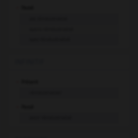
-
Passé
aie réindustrialisé
ayons réindustrialisé
ayez réindustrialisé
INFINITIF
-
Présent
réindustrialiser
-
Passé
avoir réindustrialisé