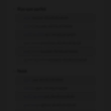
-
Plus-que-parfait
que j'
eusse réindustrialisé
que tu
eusses réindustrialisé
qu'il, qu'elle
eût réindustrialisé
que nous
eussions réindustrialisé
que vous
eussiez réindustrialisé
qu'ils, qu'elles
eussent réindustrialisé
-
Passé
que j'
aie réindustrialisé
que tu
aies réindustrialisé
qu'il, qu'elle
ait réindustrialisé
que nous
ayons réindustrialisé