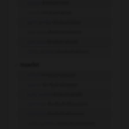
que je
réindustrialise
que tu
réindustrialises
qu'il, qu'elle
réindustrialise
que nous
réindustrialisions
que vous
réindustrialisiez
qu'ils, qu'elles
réindustrialisent
-
Imparfait
que je
réindustrialisasse
que tu
réindustrialisasses
qu'il, qu'elle
réindustrialisât
que nous
réindustrialisassions
que vous
réindustrialisassiez
qu'ils, qu'elles
réindustrialisassent