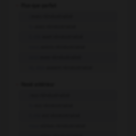
-
Plus-que-parfait
j'
avais réindustrialisé
tu
avais réindustrialisé
il, elle
avait réindustrialisé
nous
avions réindustrialisé
vous
aviez réindustrialisé
ils, elles
avaient réindustrialisé
-
Passé antérieur
j'
eus réindustrialisé
tu
eus réindustrialisé
il, elle
eut réindustrialisé
nous
eûmes réindustrialisé