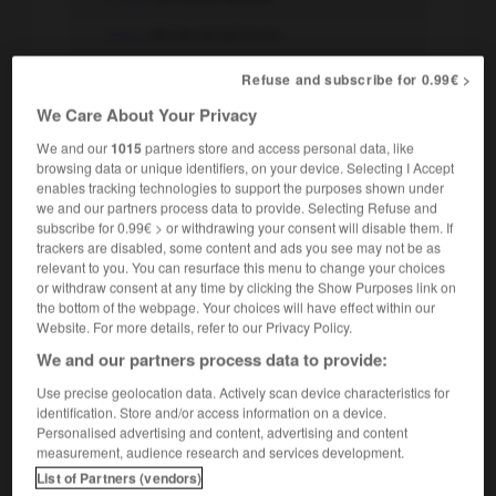
nous
réindustrialisions
vous
réindustrialisiez
Refuse and subscribe for 0.99€ >
ils, elles
réindustrialisaient
We Care About Your Privacy
We and our
1015
partners store and access personal data, like
browsing data or unique identifiers, on your device. Selecting I Accept
-
Passé simple
enables tracking technologies to support the purposes shown under
we and our partners process data to provide. Selecting Refuse and
je
réindustrialisai
subscribe for 0.99€ > or withdrawing your consent will disable them. If
trackers are disabled, some content and ads you see may not be as
tu
réindustrialisas
relevant to you. You can resurface this menu to change your choices
il, elle
réindustrialisa
or withdraw consent at any time by clicking the Show Purposes link on
the bottom of the webpage. Your choices will have effect within our
nous
réindustrialisâmes
Website. For more details, refer to our Privacy Policy.
We and our partners process data to provide:
vous
réindustrialisâtes
Use precise geolocation data. Actively scan device characteristics for
ils, elles
réindustrialisèrent
identification. Store and/or access information on a device.
Personalised advertising and content, advertising and content
-
Futur
measurement, audience research and services development.
List of Partners (vendors)
je
réindustrialiserai