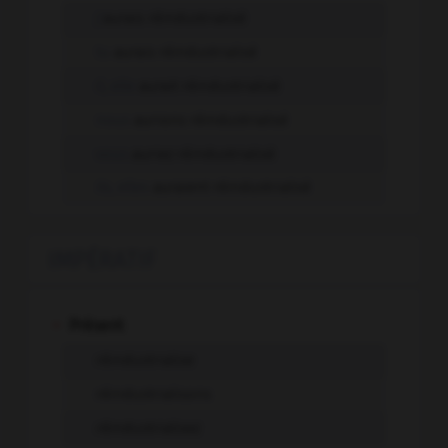
j'
aurais réindustrialisé
tu
aurais réindustrialisé
il, elle
aurait réindustrialisé
nous
aurions réindustrialisé
vous
auriez réindustrialisé
ils, elles
auraient réindustrialisé
IMPÉRATIF
-
Présent
réindustrialise
réindustrialisons
réindustrialisez