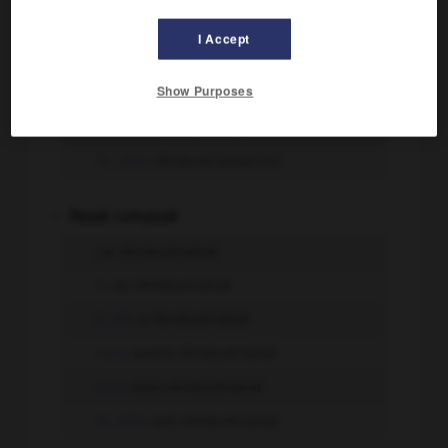
tu
réindustrialiseras
I Accept
il, elle
réindustrialisera
Show Purposes
nous
réindustrialiserons
vous
réindustrialiserez
ils, elles
réindustrialiseront
-
Passé composé
j'
ai réindustrialisé
tu
as réindustrialisé
il, elle
a réindustrialisé
nous
avons réindustrialisé
vous
avez réindustrialisé
ils, elles
ont réindustrialisé