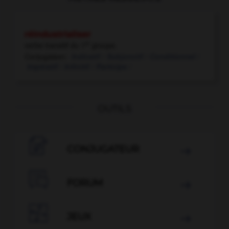
réindustrialiser
er
verbe transitif
du 1
groupe.
Conjugaison:
Indicatif /
Subjonctif /
Conditionnel /
Impératif /
Infinitif /
Participe /
OUTILS

CONJUGATEUR


FORUM


JEUX
