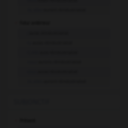
vous
eûtes réindustrialisé
ils, elles
eurent réindustrialisé
-
Futur antérieur
j'
aurai réindustrialisé
tu
auras réindustrialisé
il, elle
aura réindustrialisé
nous
aurons réindustrialisé
vous
aurez réindustrialisé
ils, elles
auront réindustrialisé
SUBJONCTIF
-
Présent