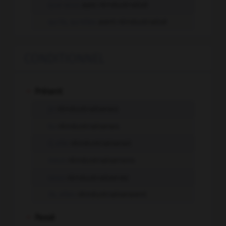
que vous
ayez réindustrialisé
qu'ils, qu'elles
aient réindustrialisé
CONDITIONNEL
-
Présent
je
réindustrialiserais
tu
réindustrialiserais
il, elle
réindustrialiserait
nous
réindustrialiserions
vous
réindustrialiseriez
ils, elles
réindustrialiseraient
-
Passé