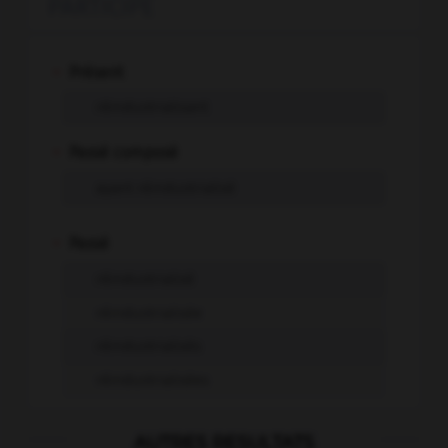
PARTICIPE
-
Présent
réindustrialisant
-
Passé composé
ayant réindustrialisé
-
Passé
réindustrialisé
réindustrialisée
réindustrialisés
réindustrialisées
AUTRES RESULTATS