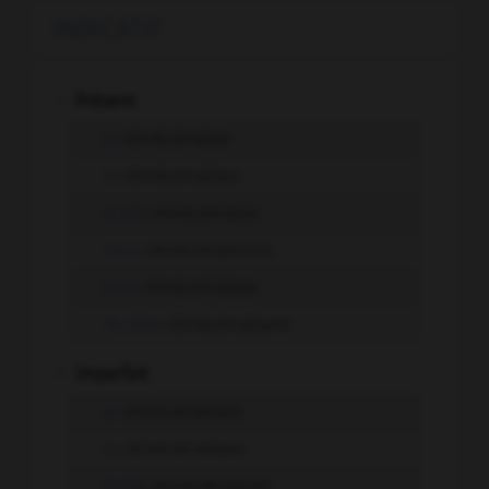
INDICATIF
-
Présent
je
réindustrialise
tu
réindustrialises
il, elle
réindustrialise
nous
réindustrialisons
vous
réindustrialisez
ils, elles
réindustrialisent
-
Imparfait
je
réindustrialisais
tu
réindustrialisais
il, elle
réindustrialisait