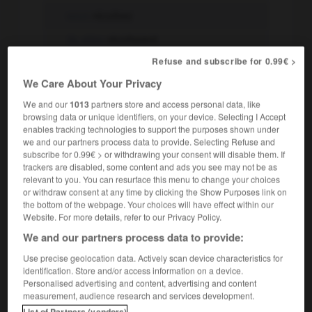
vous
récoltiez
ils, elles
récoltaient
Refuse and subscribe for 0.99€ >
-
Passé simple
We Care About Your Privacy
je
récoltai
We and our
1013
partners store and access personal data, like
browsing data or unique identifiers, on your device. Selecting I Accept
tu
récoltas
enables tracking technologies to support the purposes shown under
we and our partners process data to provide. Selecting Refuse and
il, elle
récolta
subscribe for 0.99€ > or withdrawing your consent will disable them. If
trackers are disabled, some content and ads you see may not be as
nous
récoltâmes
relevant to you. You can resurface this menu to change your choices
or withdraw consent at any time by clicking the Show Purposes link on
vous
récoltâtes
the bottom of the webpage. Your choices will have effect within our
Website. For more details, refer to our Privacy Policy.
ils, elles
récoltèrent
We and our partners process data to provide:
-
Futur
Use precise geolocation data. Actively scan device characteristics for
identification. Store and/or access information on a device.
je
récolterai
Personalised advertising and content, advertising and content
measurement, audience research and services development.
tu
récolteras