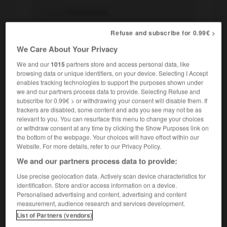
vous
réabsorbiez
ils, elles
réabsorbaient
Refuse and subscribe for 0.99€ >
We Care About Your Privacy
-
Passé simple
We and our
1015
partners store and access personal data, like
browsing data or unique identifiers, on your device. Selecting I Accept
je
réabsorbai
enables tracking technologies to support the purposes shown under
we and our partners process data to provide. Selecting Refuse and
tu
réabsorbas
subscribe for 0.99€ > or withdrawing your consent will disable them. If
il, elle
réabsorba
trackers are disabled, some content and ads you see may not be as
relevant to you. You can resurface this menu to change your choices
nous
réabsorbâmes
or withdraw consent at any time by clicking the Show Purposes link on
the bottom of the webpage. Your choices will have effect within our
vous
réabsorbâtes
Website. For more details, refer to our Privacy Policy.
We and our partners process data to provide:
ils, elles
réabsorbèrent
Use precise geolocation data. Actively scan device characteristics for
-
Futur
identification. Store and/or access information on a device.
Personalised advertising and content, advertising and content
je
réabsorberai
measurement, audience research and services development.
List of Partners (vendors)
tu
réabsorberas