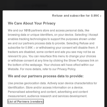
vous
prétailliez
ils, elles
prétaillaient
Refuse and subscribe for 0.99€ >
We Care About Your Privacy
-
Passé simple
We and our
1015
partners store and access personal data, like
browsing data or unique identifiers, on your device. Selecting I Accept
je
prétaillai
enables tracking technologies to support the purposes shown under
we and our partners process data to provide. Selecting Refuse and
tu
prétaillas
subscribe for 0.99€ > or withdrawing your consent will disable them. If
il, elle
prétailla
trackers are disabled, some content and ads you see may not be as
relevant to you. You can resurface this menu to change your choices
nous
prétaillâmes
or withdraw consent at any time by clicking the Show Purposes link on
the bottom of the webpage. Your choices will have effect within our
vous
prétaillâtes
Website. For more details, refer to our Privacy Policy.
We and our partners process data to provide:
ils, elles
prétaillèrent
Use precise geolocation data. Actively scan device characteristics for
-
Futur
identification. Store and/or access information on a device.
Personalised advertising and content, advertising and content
je
prétaillerai
measurement, audience research and services development.
List of Partners (vendors)
tu
prétailleras