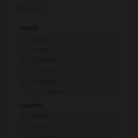
INDICATIF
-
Présent
je
plisse
tu
plisses
il, elle
plisse
nous
plissons
vous
plissez
ils, elles
plissent
-
Imparfait
je
plissais
tu
plissais
il, elle
plissait