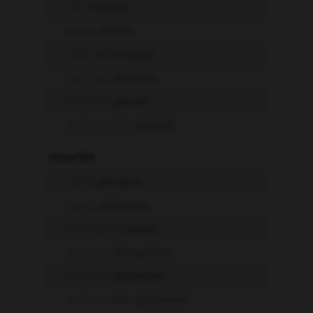
que je
plisse
que tu
plisses
qu'il, qu'elle
plisse
que nous
plissions
que vous
plissiez
qu'ils, qu'elles
plissent
-
Imparfait
que je
plissasse
que tu
plissasses
qu'il, qu'elle
plissât
que nous
plissassions
que vous
plissassiez
qu'ils, qu'elles
plissassent