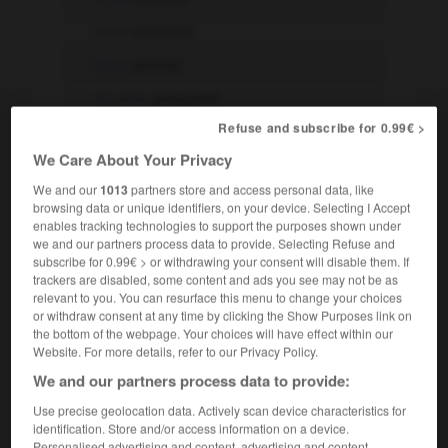
nous
plissions
vous
plissiez
ils, elles
plissaient
Refuse and subscribe for 0.99€ >
-
Passé simple
We Care About Your Privacy
We and our
1013
partners store and access personal data, like
je
plissai
browsing data or unique identifiers, on your device. Selecting I Accept
tu
plissas
enables tracking technologies to support the purposes shown under
we and our partners process data to provide. Selecting Refuse and
il, elle
plissa
subscribe for 0.99€ > or withdrawing your consent will disable them. If
trackers are disabled, some content and ads you see may not be as
nous
plissâmes
relevant to you. You can resurface this menu to change your choices
or withdraw consent at any time by clicking the Show Purposes link on
vous
plissâtes
the bottom of the webpage. Your choices will have effect within our
Website. For more details, refer to our Privacy Policy.
ils, elles
plissèrent
We and our partners process data to provide:
-
Futur
Use precise geolocation data. Actively scan device characteristics for
identification. Store and/or access information on a device.
je
plisserai
Personalised advertising and content, advertising and content