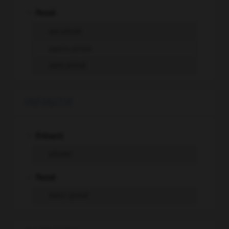
-
Passé
aie plissé
ayons plissé
ayez plissé
INFINITIF
-
Présent
plisser
-
Passé
avoir plissé