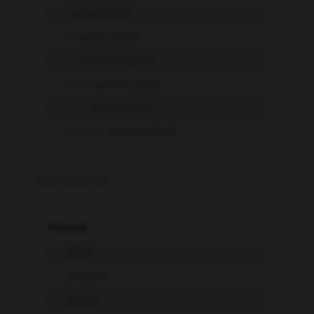
j'
aurais plissé
tu
aurais plissé
il, elle
aurait plissé
nous
aurions plissé
vous
auriez plissé
ils, elles
auraient plissé
IMPÉRATIF
-
Présent
plisse
plissons
plissez