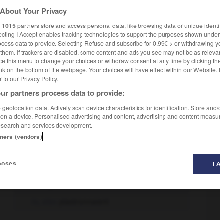
About Your Privacy
geuse.
Lire plus
r
1015
partners store and access personal data, like browsing data or unique identif
IMPÉRATIF
INFINITIF
PARTICIPE
ecting I Accept enables tracking technologies to support the purposes shown unde
ocess data to provide. Selecting Refuse and subscribe for 0.99€ > or withdrawing y
e them. If trackers are disabled, some content and ads you see may not be as relevan
ce this menu to change your choices or withdraw consent at any time by clicking t
nk on the bottom of the webpage. Your choices will have effect within our Website.
er to our Privacy Policy.
ur partners process data to provide:
-
Imparfait
geolocation data. Actively scan device characteristics for identification. Store and
je
plastronnais
 on a device. Personalised advertising and content, advertising and content measu
esearch and services development.
tu
plastronnais
tners (vendors)
il, elle
plastronnait
poses
I 
nous
plastronnions
vous
plastronniez
ils, elles
plastronnaient