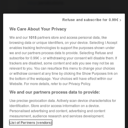
nous
persécutions
vous
persécutiez
Refuse and subscribe for 0.99€ >
ils, elles
persécutaient
We Care About Your Privacy
We and our
1015
partners store and access personal data, like
-
Passé simple
browsing data or unique identifiers, on your device. Selecting I Accept
enables tracking technologies to support the purposes shown under
je
persécutai
we and our partners process data to provide. Selecting Refuse and
subscribe for 0.99€ > or withdrawing your consent will disable them. If
tu
persécutas
trackers are disabled, some content and ads you see may not be as
il, elle
persécuta
relevant to you. You can resurface this menu to change your choices
or withdraw consent at any time by clicking the Show Purposes link on
nous
persécutâmes
the bottom of the webpage. Your choices will have effect within our
Website. For more details, refer to our Privacy Policy.
vous
persécutâtes
We and our partners process data to provide:
ils, elles
persécutèrent
Use precise geolocation data. Actively scan device characteristics for
identification. Store and/or access information on a device.
-
Futur
Personalised advertising and content, advertising and content
measurement, audience research and services development.
je
persécuterai
List of Partners (vendors)