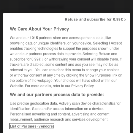
vous
panneautiez
ils, elles
panneautaient
Refuse and subscribe for 0.99€ >
We Care About Your Privacy
-
Passé simple
We and our
1015
partners store and access personal data, like
browsing data or unique identifiers, on your device. Selecting I Accept
je
panneautai
enables tracking technologies to support the purposes shown under
we and our partners process data to provide. Selecting Refuse and
tu
panneautas
subscribe for 0.99€ > or withdrawing your consent will disable them. If
il, elle
panneauta
trackers are disabled, some content and ads you see may not be as
relevant to you. You can resurface this menu to change your choices
nous
panneautâmes
or withdraw consent at any time by clicking the Show Purposes link on
the bottom of the webpage. Your choices will have effect within our
vous
panneautâtes
Website. For more details, refer to our Privacy Policy.
We and our partners process data to provide:
ils, elles
panneautèrent
Use precise geolocation data. Actively scan device characteristics for
-
Futur
identification. Store and/or access information on a device.
Personalised advertising and content, advertising and content
je
panneauterai
measurement, audience research and services development.
List of Partners (vendors)
tu
panneauteras