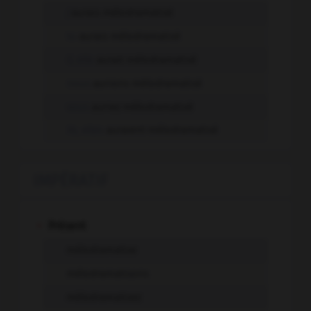
j'
aurais mélodramatisé
tu
aurais mélodramatisé
il, elle
aurait mélodramatisé
nous
aurions mélodramatisé
vous
auriez mélodramatisé
ils, elles
auraient mélodramatisé
IMPÉRATIF
-
Présent
mélodramatise
mélodramatisons
mélodramatisez