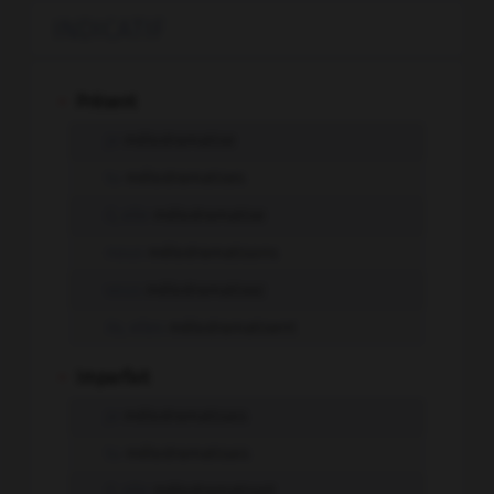
INDICATIF
-
Présent
je
mélodramatise
tu
mélodramatises
il, elle
mélodramatise
nous
mélodramatisons
vous
mélodramatisez
ils, elles
mélodramatisent
-
Imparfait
je
mélodramatisais
tu
mélodramatisais
il, elle
mélodramatisait