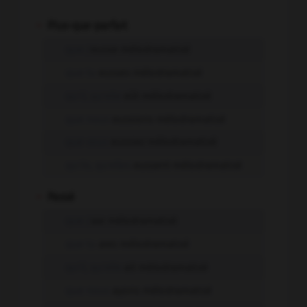
-
Plus-que-parfait
que j'
eusse mélodramatisé
que tu
eusses mélodramatisé
qu'il, qu'elle
eût mélodramatisé
que nous
eussions mélodramatisé
que vous
eussiez mélodramatisé
qu'ils, qu'elles
eussent mélodramatisé
-
Passé
que j'
aie mélodramatisé
que tu
aies mélodramatisé
qu'il, qu'elle
ait mélodramatisé
que nous
ayons mélodramatisé