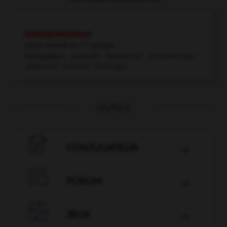
mélodramatiser
er
verbe transitif
du 1
groupe.
Conjugaison:
Indicatif /
Subjonctif /
Conditionnel /
Impératif /
Infinitif /
Participe /
OUTILS

CONJUGATEUR


FORUM


JEUX
