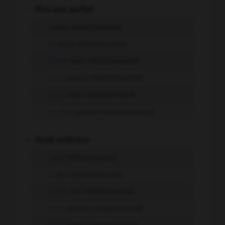
-
Plus-que-parfait
j'
avais mélodramatisé
tu
avais mélodramatisé
il, elle
avait mélodramatisé
nous
avions mélodramatisé
vous
aviez mélodramatisé
ils, elles
avaient mélodramatisé
-
Passé antérieur
j'
eus mélodramatisé
tu
eus mélodramatisé
il, elle
eut mélodramatisé
nous
eûmes mélodramatisé