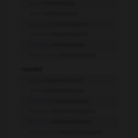
que je
mélodramatise
que tu
mélodramatises
qu'il, qu'elle
mélodramatise
que nous
mélodramatisions
que vous
mélodramatisiez
qu'ils, qu'elles
mélodramatisent
-
Imparfait
que je
mélodramatisasse
que tu
mélodramatisasses
qu'il, qu'elle
mélodramatisât
que nous
mélodramatisassions
que vous
mélodramatisassiez
qu'ils, qu'elles
mélodramatisassent