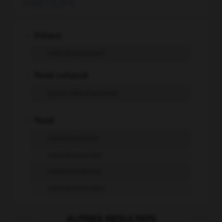
PARTICIPE
-
Présent
mélodramatisant
-
Passé composé
ayant mélodramatisé
-
Passé
mélodramatisé
mélodramatisée
mélodramatisés
mélodramatisées
AUTRES RESULTATS