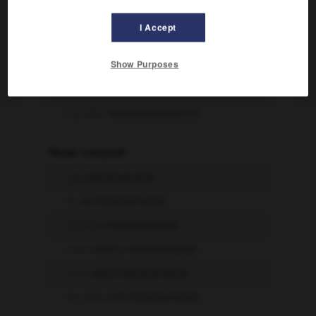
tu
mélodramatiseras
I Accept
il, elle
mélodramatisera
Show Purposes
nous
mélodramatiserons
vous
mélodramatiserez
ils, elles
mélodramatiseront
-
Passé composé
j'
ai mélodramatisé
tu
as mélodramatisé
il, elle
a mélodramatisé
nous
avons mélodramatisé
vous
avez mélodramatisé
ils, elles
ont mélodramatisé