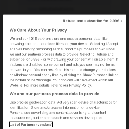
nous
mélodramatisions
vous
mélodramatisiez
Refuse and subscribe for 0.99€ >
ils, elles
mélodramatisaient
We Care About Your Privacy
We and our
1015
partners store and access personal data, like
browsing data or unique identifiers, on your device. Selecting I Accept
-
Passé simple
enables tracking technologies to support the purposes shown under
we and our partners process data to provide. Selecting Refuse and
je
mélodramatisai
subscribe for 0.99€ > or withdrawing your consent will disable them. If
trackers are disabled, some content and ads you see may not be as
tu
mélodramatisas
relevant to you. You can resurface this menu to change your choices
il, elle
mélodramatisa
or withdraw consent at any time by clicking the Show Purposes link on
the bottom of the webpage. Your choices will have effect within our
nous
mélodramatisâmes
Website. For more details, refer to our Privacy Policy.
We and our partners process data to provide:
vous
mélodramatisâtes
Use precise geolocation data. Actively scan device characteristics for
ils, elles
mélodramatisèrent
identification. Store and/or access information on a device.
Personalised advertising and content, advertising and content
-
Futur
measurement, audience research and services development.
List of Partners (vendors)
je
mélodramatiserai