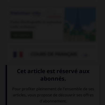
COURS DE FRANÇAIS

mêler
-
mélodramatiser
-
mémérer
-
