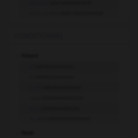
que vous
ayez mélodramatisé
qu'ils, qu'elles
aient mélodramatisé
CONDITIONNEL
-
Présent
je
mélodramatiserais
tu
mélodramatiserais
il, elle
mélodramatiserait
nous
mélodramatiserions
vous
mélodramatiseriez
ils, elles
mélodramatiseraient
-
Passé