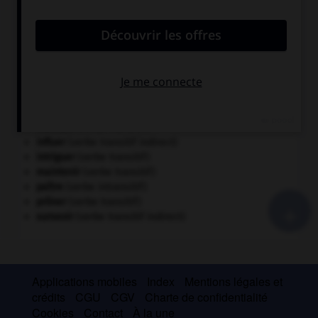
CONJUGAISON DES VERBES FRÉQUENTS
comprendre
(verbe transitif)
consommer
(verbe transitif)
coûter
(verbe transitif)
échoir
(verbe intransitif)
endormir
(verbe transitif)
enivrer
(verbe transitif)
entamer
(verbe transitif)
éteindre
(verbe transitif)
influer
(verbe transitif indirect)
intriguer
(verbe transitif)
maintenir
(verbe transitif)
paître
(verbe intransitif)
+
prôner
(verbe transitif)
surseoir
(verbe transitif indirect)
Applications mobiles
Index
Mentions légales et
crédits
CGU
CGV
Charte de confidentialité
Cookies
Contact
À la une