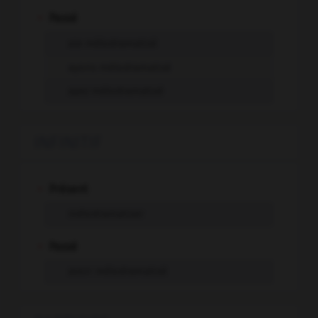
-
Passé
aie mélodramatisé
ayons mélodramatisé
ayez mélodramatisé
INFINITIF
-
Présent
mélodramatiser
-
Passé
avoir mélodramatisé