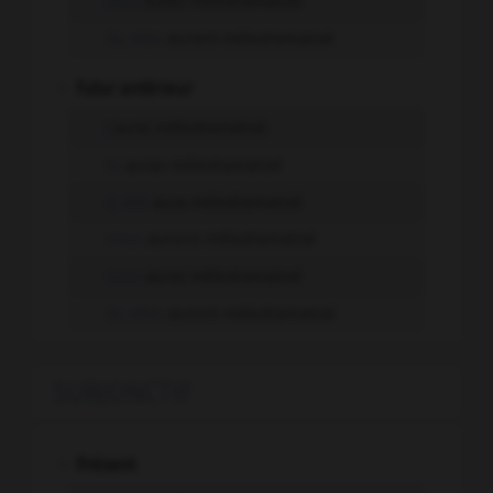
vous
eûtes mélodramatisé
ils, elles
eurent mélodramatisé
-
Futur antérieur
j'
aurai mélodramatisé
tu
auras mélodramatisé
il, elle
aura mélodramatisé
nous
aurons mélodramatisé
vous
aurez mélodramatisé
ils, elles
auront mélodramatisé
SUBJONCTIF
-
Présent