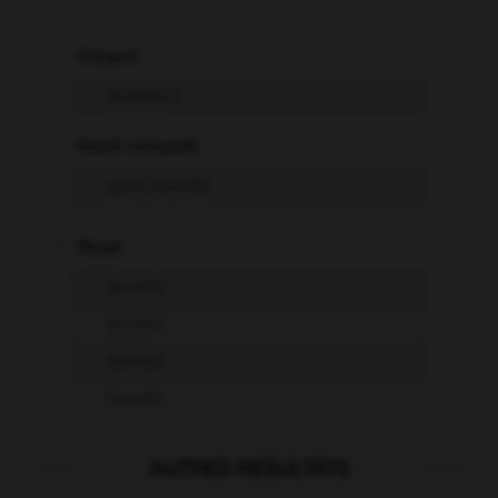
-
Présent
levrettant
-
Passé composé
ayant levretté
-
Passé
levretté
levretté
levretté
levretté
AUTRES RESULTATS