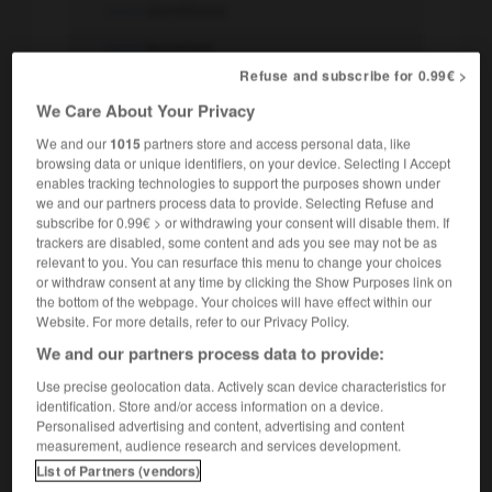
nous
levrettions
vous
levrettiez
Refuse and subscribe for 0.99€ >
ils, elles
levrettaient
We Care About Your Privacy
We and our
1015
partners store and access personal data, like
-
Passé simple
browsing data or unique identifiers, on your device. Selecting I Accept
enables tracking technologies to support the purposes shown under
je
levrettai
we and our partners process data to provide. Selecting Refuse and
subscribe for 0.99€ > or withdrawing your consent will disable them. If
tu
levrettas
trackers are disabled, some content and ads you see may not be as
il, elle
levretta
relevant to you. You can resurface this menu to change your choices
or withdraw consent at any time by clicking the Show Purposes link on
nous
levrettâmes
the bottom of the webpage. Your choices will have effect within our
Website. For more details, refer to our Privacy Policy.
vous
levrettâtes
We and our partners process data to provide:
ils, elles
levrettèrent
Use precise geolocation data. Actively scan device characteristics for
identification. Store and/or access information on a device.
-
Futur
Personalised advertising and content, advertising and content
measurement, audience research and services development.
je
levretterai
List of Partners (vendors)