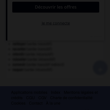
baiser
(verbe transitif)
bouger
(verbe transitif)
démolir
(verbe transitif)
disparaître
(verbe intransitif)
émotionner
(verbe transitif)
éteindre
(verbe transitif)
intégrer
(verbe transitif)
maudire
(verbe transitif)
nettoyer
(verbe transitif)
raconter
(verbe transitif)
retentir
(verbe intransitif)
ruisseler
(verbe intransitif)
+
surseoir
(verbe transitif indirect)
vaquer
(verbe intransitif)
Applications mobiles
Index
Mentions légales et
crédits
CGU
CGV
Charte de confidentialité
Cookies
Contact
À la une