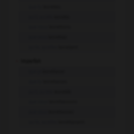
que tu
levrettes
qu'il, qu'elle
levrette
que nous
levrettions
que vous
levrettiez
qu'ils, qu'elles
levrettent
-
Imparfait
que je
levrettasse
que tu
levrettasses
qu'il, qu'elle
levrettât
que nous
levrettassions
que vous
levrettassiez
qu'ils, qu'elles
levrettassent