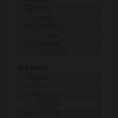
j'
avais levretté
tu
avais levretté
il, elle
avait levretté
nous
avions levretté
vous
aviez levretté
ils, elles
avaient levretté
-
Passé antérieur
j'
eus levretté
tu
eus levretté
il, elle
eut levretté
nous
eûmes levretté
vous
eûtes levretté