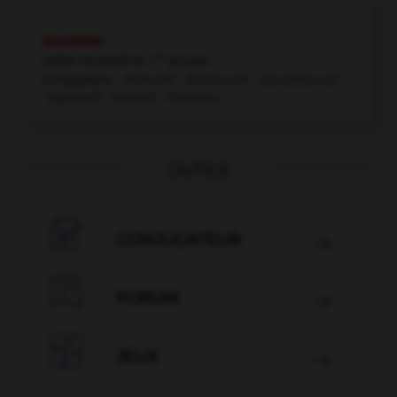
levretter
er
verbe intransitif
du 1
groupe.
Conjugaison:
Indicatif /
Subjonctif /
Conditionnel /
Impératif /
Infinitif /
Participe /
OUTILS

CONJUGATEUR


FORUM


JEUX
