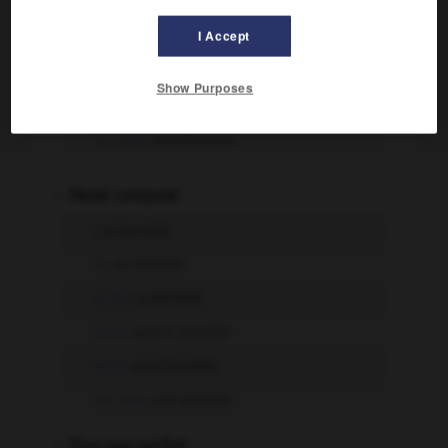
tu
levretteras
I Accept
il, elle
levrettera
nous
levretterons
Show Purposes
vous
levretterez
ils, elles
levretteront
-
Passé composé
j'
ai levretté
tu
as levretté
il, elle
a levretté
nous
avons levretté
vous
avez levretté
ils, elles
ont levretté
-
Plus-que-parfait