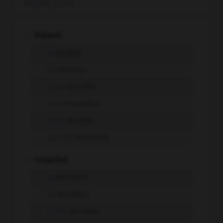
INDICATIF
-
Présent
je
levrette
tu
levrettes
il, elle
levrette
nous
levrettons
vous
levrettez
ils, elles
levrettent
-
Imparfait
je
levrettais
tu
levrettais
il, elle
levrettait