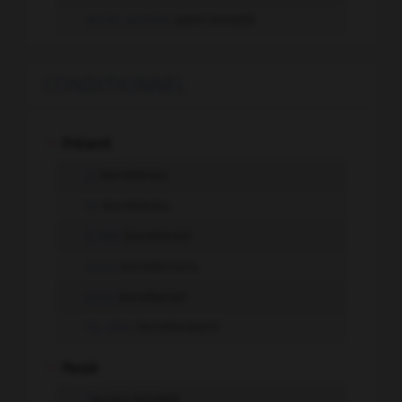
qu'ils, qu'elles
aient levretté
CONDITIONNEL
-
Présent
je
levretterais
tu
levretterais
il, elle
levretterait
nous
levretterions
vous
levretteriez
ils, elles
levretteraient
-
Passé
j'
aurais levretté