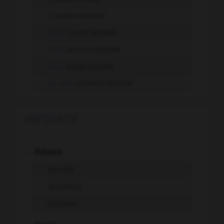
tu
aurais levretté
il, elle
aurait levretté
nous
aurions levretté
vous
auriez levretté
ils, elles
auraient levretté
IMPÉRATIF
-
Présent
levrette
levrettons
levrettez