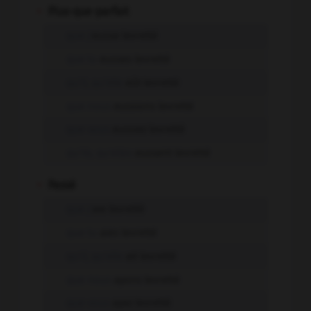
-
Plus-que-parfait
que j'
eusse levretté
que tu
eusses levretté
qu'il, qu'elle
eût levretté
que nous
eussions levretté
que vous
eussiez levretté
qu'ils, qu'elles
eussent levretté
-
Passé
que j'
aie levretté
que tu
aies levretté
qu'il, qu'elle
ait levretté
que nous
ayons levretté
que vous
ayez levretté