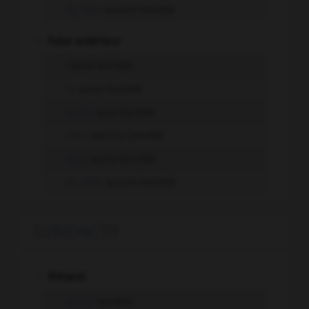
ils, elles
eurent levretté
-
Futur antérieur
j'
aurai levretté
tu
auras levretté
il, elle
aura levretté
nous
aurons levretté
vous
aurez levretté
ils, elles
auront levretté
SUBJONCTIF
-
Présent
que je
levrette