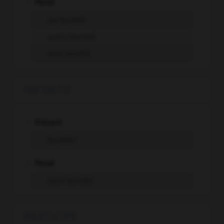
-
Passé
aie levretté
ayons levretté
ayez levretté
INFINITIF
-
Présent
levretter
-
Passé
avoir levretté
PARTICIPE