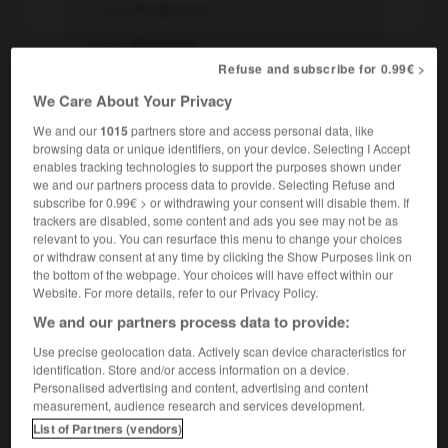
nous
fiscalisions
vous
fiscalisiez
Refuse and subscribe for 0.99€ >
ils, elles
fiscalisaient
We Care About Your Privacy
We and our
1015
partners store and access personal data, like
-
Passé simple
browsing data or unique identifiers, on your device. Selecting I Accept
enables tracking technologies to support the purposes shown under
je
fiscalisai
we and our partners process data to provide. Selecting Refuse and
subscribe for 0.99€ > or withdrawing your consent will disable them. If
tu
fiscalisas
trackers are disabled, some content and ads you see may not be as
il, elle
fiscalisa
relevant to you. You can resurface this menu to change your choices
or withdraw consent at any time by clicking the Show Purposes link on
nous
fiscalisâmes
the bottom of the webpage. Your choices will have effect within our
Website. For more details, refer to our Privacy Policy.
vous
fiscalisâtes
We and our partners process data to provide:
ils, elles
fiscalisèrent
Use precise geolocation data. Actively scan device characteristics for
identification. Store and/or access information on a device.
-
Futur
Personalised advertising and content, advertising and content
measurement, audience research and services development.
je
fiscaliserai
List of Partners (vendors)