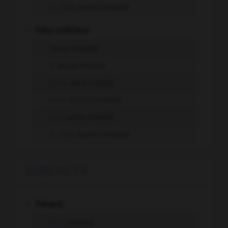
ils, elles
eurent entablé
-
Futur antérieur
j'
aurai entablé
tu
auras entablé
il, elle
aura entablé
nous
aurons entablé
vous
aurez entablé
ils, elles
auront entablé
SUBJONCTIF
-
Présent
que j'
entable