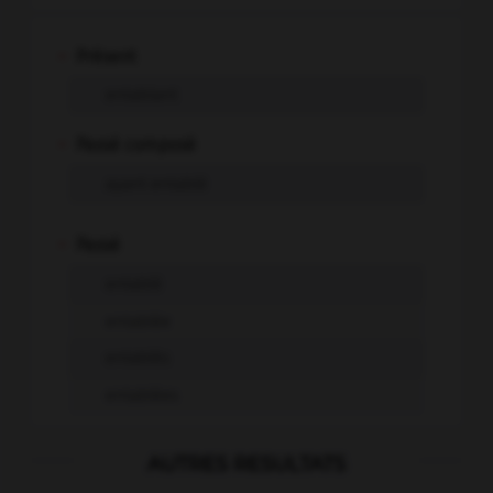
-
Présent
entablant
-
Passé composé
ayant entablé
-
Passé
entablé
entablée
entablés
entablées
AUTRES RESULTATS