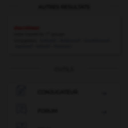
AUTRES RESULTATS
discrétiser
er
verbe transitif
du 1
groupe.
Conjugaison:
Indicatif /
Subjonctif /
Conditionnel /
Impératif /
Infinitif /
Participe /
OUTILS

CONJUGATEUR


FORUM

