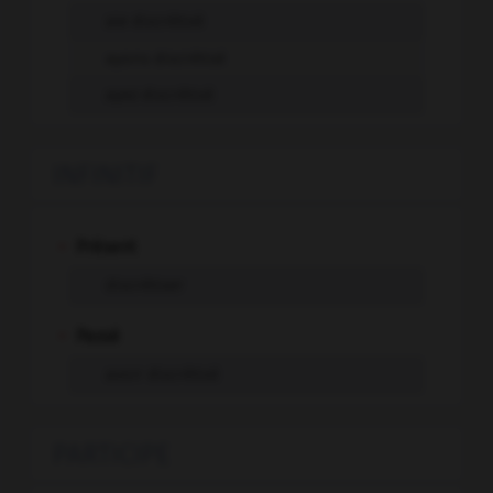
aie discrétisé
ayons discrétisé
ayez discrétisé
INFINITIF
-
Présent
discrétiser
-
Passé
avoir discrétisé
PARTICIPE