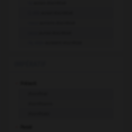
tu
aurais discrétisé
il, elle
aurait discrétisé
nous
aurions discrétisé
vous
auriez discrétisé
ils, elles
auraient discrétisé
IMPÉRATIF
-
Présent
discrétise
discrétisons
discrétisez
-
Passé