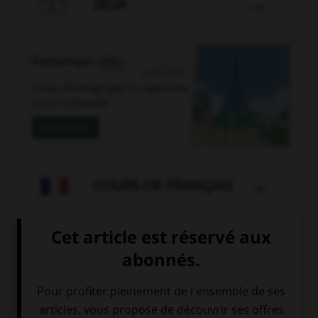
JEUX

COURS DE FRANÇAIS

discréditer
-
discrétiser
-
discriminer
-
