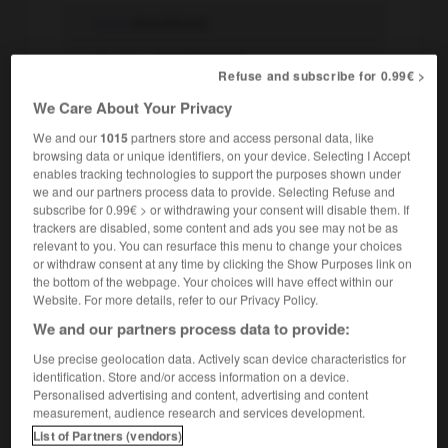
vous
discrétisiez
ils, elles
discrétisaient
Refuse and subscribe for 0.99€ >
We Care About Your Privacy
-
Passé simple
We and our
1015
partners store and access personal data, like
je
discrétisai
browsing data or unique identifiers, on your device. Selecting I Accept
enables tracking technologies to support the purposes shown under
tu
discrétisas
we and our partners process data to provide. Selecting Refuse and
subscribe for 0.99€ > or withdrawing your consent will disable them. If
il, elle
discrétisa
trackers are disabled, some content and ads you see may not be as
relevant to you. You can resurface this menu to change your choices
nous
discrétisâmes
or withdraw consent at any time by clicking the Show Purposes link on
the bottom of the webpage. Your choices will have effect within our
vous
discrétisâtes
Website. For more details, refer to our Privacy Policy.
ils, elles
discrétisèrent
We and our partners process data to provide:
Use precise geolocation data. Actively scan device characteristics for
-
Futur
identification. Store and/or access information on a device.
Personalised advertising and content, advertising and content
je
discrétiserai
measurement, audience research and services development.
tu
discrétiseras
List of Partners (vendors)