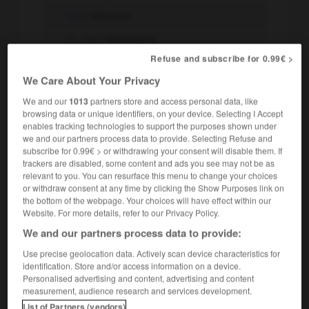
vous
dépariez
ils, elles
déparaient
Refuse and subscribe for 0.99€ >
-
Passé simple
We Care About Your Privacy
We and our
1013
partners store and access personal data, like
je
déparai
browsing data or unique identifiers, on your device. Selecting I Accept
tu
déparas
enables tracking technologies to support the purposes shown under
we and our partners process data to provide. Selecting Refuse and
il, elle
dépara
subscribe for 0.99€ > or withdrawing your consent will disable them. If
trackers are disabled, some content and ads you see may not be as
nous
déparâmes
relevant to you. You can resurface this menu to change your choices
or withdraw consent at any time by clicking the Show Purposes link on
vous
déparâtes
the bottom of the webpage. Your choices will have effect within our
Website. For more details, refer to our Privacy Policy.
ils, elles
déparèrent
We and our partners process data to provide:
-
Futur
Use precise geolocation data. Actively scan device characteristics for
identification. Store and/or access information on a device.
je
déparerai
Personalised advertising and content, advertising and content
measurement, audience research and services development.
tu
dépareras
List of Partners (vendors)