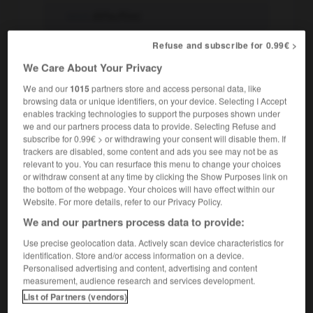
vous
défaufiliez
ils, elles
défaufilaient
Refuse and subscribe for 0.99€ >
We Care About Your Privacy
-
Passé simple
We and our
1015
partners store and access personal data, like
browsing data or unique identifiers, on your device. Selecting I Accept
je
défaufilai
enables tracking technologies to support the purposes shown under
we and our partners process data to provide. Selecting Refuse and
tu
défaufilas
subscribe for 0.99€ > or withdrawing your consent will disable them. If
il, elle
défaufila
trackers are disabled, some content and ads you see may not be as
relevant to you. You can resurface this menu to change your choices
nous
défaufilâmes
or withdraw consent at any time by clicking the Show Purposes link on
the bottom of the webpage. Your choices will have effect within our
vous
défaufilâtes
Website. For more details, refer to our Privacy Policy.
We and our partners process data to provide:
ils, elles
défaufilèrent
Use precise geolocation data. Actively scan device characteristics for
-
Futur
identification. Store and/or access information on a device.
Personalised advertising and content, advertising and content
je
défaufilerai
measurement, audience research and services development.
List of Partners (vendors)
tu
défaufileras