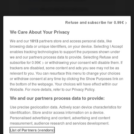
nous
déconstitutionnalisions
vous
déconstitutionnalisiez
Refuse and subscribe for 0.99€ >
ils, elles
déconstitutionnalisaient
We Care About Your Privacy
We and our
1013
partners store and access personal data, like
-
Passé simple
browsing data or unique identifiers, on your device. Selecting I Accept
enables tracking technologies to support the purposes shown under
je
déconstitutionnalisai
we and our partners process data to provide. Selecting Refuse and
subscribe for 0.99€ > or withdrawing your consent will disable them. If
tu
déconstitutionnalisas
trackers are disabled, some content and ads you see may not be as
relevant to you. You can resurface this menu to change your choices
il, elle
déconstitutionnalisa
or withdraw consent at any time by clicking the Show Purposes link on
the bottom of the webpage. Your choices will have effect within our
nous
déconstitutionnalisâmes
Website. For more details, refer to our Privacy Policy.
vous
déconstitutionnalisâtes
We and our partners process data to provide:
Use precise geolocation data. Actively scan device characteristics for
ils, elles
déconstitutionnalisèrent
identification. Store and/or access information on a device.
Personalised advertising and content, advertising and content
-
Futur
measurement, audience research and services development.
List of Partners (vendors)
je
déconstitutionnaliserai