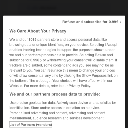
il, elle
décédait
nous
décédions
Refuse and subscribe for 0.99€ >
vous
décédiez
We Care About Your Privacy
ils, elles
décédaient
We and our
1015
partners store and access personal data, like
browsing data or unique identifiers, on your device. Selecting I Accept
enables tracking technologies to support the purposes shown under
-
Passé simple
we and our partners process data to provide. Selecting Refuse and
subscribe for 0.99€ > or withdrawing your consent will disable them. If
je
décédai
trackers are disabled, some content and ads you see may not be as
relevant to you. You can resurface this menu to change your choices
tu
décédas
or withdraw consent at any time by clicking the Show Purposes link on
the bottom of the webpage. Your choices will have effect within our
il, elle
décéda
Website. For more details, refer to our Privacy Policy.
nous
décédâmes
We and our partners process data to provide:
vous
décédâtes
Use precise geolocation data. Actively scan device characteristics for
identification. Store and/or access information on a device.
ils, elles
décédèrent
Personalised advertising and content, advertising and content
measurement, audience research and services development.
-
Futur
List of Partners (vendors)