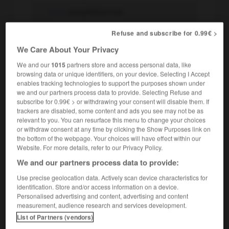
vous
compétitionniez
ils, elles
compétitionnaient
Refuse and subscribe for 0.99€ >
We Care About Your Privacy
-
Passé simple
We and our
1015
partners store and access personal data, like
browsing data or unique identifiers, on your device. Selecting I Accept
je
compétitionnai
enables tracking technologies to support the purposes shown under
we and our partners process data to provide. Selecting Refuse and
tu
compétitionnas
subscribe for 0.99€ > or withdrawing your consent will disable them. If
il, elle
compétitionna
trackers are disabled, some content and ads you see may not be as
relevant to you. You can resurface this menu to change your choices
nous
compétitionnâmes
or withdraw consent at any time by clicking the Show Purposes link on
the bottom of the webpage. Your choices will have effect within our
vous
compétitionnâtes
Website. For more details, refer to our Privacy Policy.
We and our partners process data to provide:
ils, elles
compétitionnèrent
Use precise geolocation data. Actively scan device characteristics for
-
Futur
identification. Store and/or access information on a device.
Personalised advertising and content, advertising and content
je
compétitionnerai
measurement, audience research and services development.
List of Partners (vendors)
tu
compétitionneras