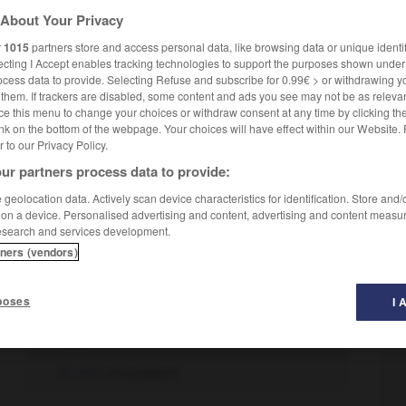
About Your Privacy
us
r
1015
partners store and access personal data, like browsing data or unique identif
IMPÉRATIF
INFINITIF
PARTICIPE
ecting I Accept enables tracking technologies to support the purposes shown unde
ocess data to provide. Selecting Refuse and subscribe for 0.99€ > or withdrawing y
e them. If trackers are disabled, some content and ads you see may not be as relevan
ce this menu to change your choices or withdraw consent at any time by clicking t
nk on the bottom of the webpage. Your choices will have effect within our Website.
er to our Privacy Policy.
ur partners process data to provide:
-
Imparfait
geolocation data. Actively scan device characteristics for identification. Store and
je
chicotais
 on a device. Personalised advertising and content, advertising and content measu
esearch and services development.
tu
chicotais
tners (vendors)
il, elle
chicotait
poses
I 
nous
chicotions
vous
chicotiez
ils, elles
chicotaient