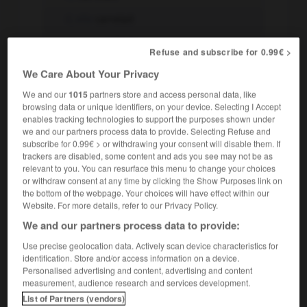
il, elle
carrelait
nous
carrelions
Refuse and subscribe for 0.99€ >
vous
carreliez
We Care About Your Privacy
ils, elles
carrelaient
We and our
1015
partners store and access personal data, like
browsing data or unique identifiers, on your device. Selecting I Accept
enables tracking technologies to support the purposes shown under
-
Passé simple
we and our partners process data to provide. Selecting Refuse and
subscribe for 0.99€ > or withdrawing your consent will disable them. If
je
carrelai
trackers are disabled, some content and ads you see may not be as
relevant to you. You can resurface this menu to change your choices
tu
carrelas
or withdraw consent at any time by clicking the Show Purposes link on
the bottom of the webpage. Your choices will have effect within our
il, elle
carrela
Website. For more details, refer to our Privacy Policy.
nous
carrelâmes
We and our partners process data to provide:
vous
carrelâtes
Use precise geolocation data. Actively scan device characteristics for
identification. Store and/or access information on a device.
ils, elles
carrelèrent
Personalised advertising and content, advertising and content
measurement, audience research and services development.
-
Futur
List of Partners (vendors)