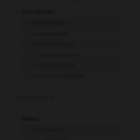
-
Futur antérieur
j'
aurai blondoyé
tu
auras blondoyé
il, elle
aura blondoyé
nous
aurons blondoyé
vous
aurez blondoyé
ils, elles
auront blondoyé
SUBJONCTIF
-
Présent
que je
blondoie