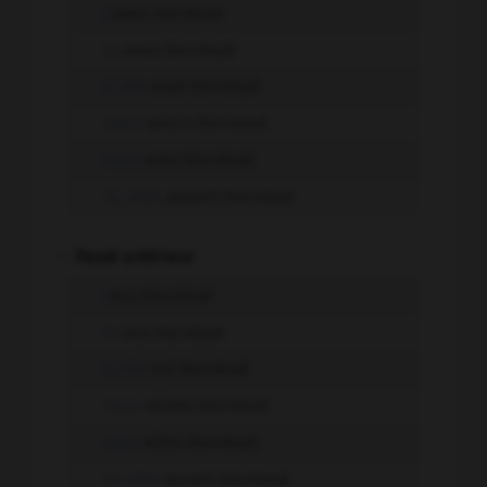
j'
avais blondoyé
tu
avais blondoyé
il, elle
avait blondoyé
nous
avions blondoyé
vous
aviez blondoyé
ils, elles
avaient blondoyé
-
Passé antérieur
j'
eus blondoyé
tu
eus blondoyé
il, elle
eut blondoyé
nous
eûmes blondoyé
vous
eûtes blondoyé
ils, elles
eurent blondoyé