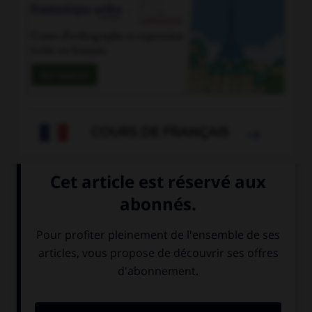
COURS DE FRANÇAIS

blondir
-
blondoyer
-
bloquer
-

CONJUGAISON DES VERBES FRÉQUENTS
comprendre
(verbe transitif)