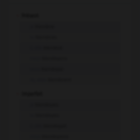
-
Présent
je
blondoie
tu
blondoies
il, elle
blondoie
nous
blondoyons
vous
blondoyez
ils, elles
blondoient
-
Imparfait
je
blondoyais
tu
blondoyais
il, elle
blondoyait
nous
blondoyions