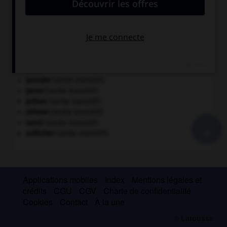
désirer
(verbe transitif)
diriger
(verbe transitif)
égayer
(verbe transitif)
endormir
(verbe transitif)
grandir
(verbe transitif)
lire
(verbe transitif)
partir
(verbe intransitif)
peindre
(verbe transitif)
peser
(verbe transitif)
prôner
(verbe transitif)
refuser
(verbe transitif)
+
servir
(verbe transitif)
solliciter
(verbe transitif)
Applications mobiles
Index
Mentions légales et
crédits
CGU
CGV
Charte de confidentialité
Cookies
Contact
À la une
© Larousse