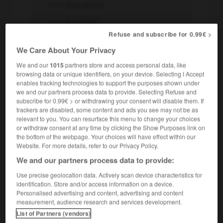
nous
biscuitions
vous
biscuitiez
Refuse and subscribe for 0.99€ >
ils, elles
biscuitaient
We Care About Your Privacy
We and our
1015
partners store and access personal data, like
-
Passé simple
browsing data or unique identifiers, on your device. Selecting I Accept
enables tracking technologies to support the purposes shown under
je
biscuitai
we and our partners process data to provide. Selecting Refuse and
subscribe for 0.99€ > or withdrawing your consent will disable them. If
tu
biscuitas
trackers are disabled, some content and ads you see may not be as
il, elle
biscuita
relevant to you. You can resurface this menu to change your choices
or withdraw consent at any time by clicking the Show Purposes link on
nous
biscuitâmes
the bottom of the webpage. Your choices will have effect within our
Website. For more details, refer to our Privacy Policy.
vous
biscuitâtes
We and our partners process data to provide:
ils, elles
biscuitèrent
Use precise geolocation data. Actively scan device characteristics for
identification. Store and/or access information on a device.
-
Futur
Personalised advertising and content, advertising and content
measurement, audience research and services development.
je
biscuiterai
List of Partners (vendors)