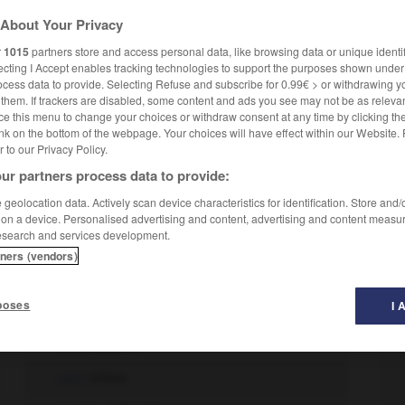
s billes d'acier ou de verre sur des pièces pour en modifier
About Your Privacy
r
1015
partners store and access personal data, like browsing data or unique identif
ecting I Accept enables tracking technologies to support the purposes shown unde
ocess data to provide. Selecting Refuse and subscribe for 0.99€ > or withdrawing y
IMPÉRATIF
INFINITIF
PARTICIPE
e them. If trackers are disabled, some content and ads you see may not be as relevan
ce this menu to change your choices or withdraw consent at any time by clicking t
nk on the bottom of the webpage. Your choices will have effect within our Website.
er to our Privacy Policy.
ur partners process data to provide:
geolocation data. Actively scan device characteristics for identification. Store and
-
Imparfait
 on a device. Personalised advertising and content, advertising and content measu
esearch and services development.
je
billais
tners (vendors)
tu
billais
poses
I 
il, elle
billait
nous
billions
vous
billiez