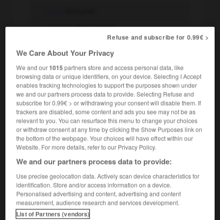
vous
éhoupiez
ils, elles
éhoupaient
Refuse and subscribe for 0.99€ >
We Care About Your Privacy
-
Passé simple
We and our
1015
partners store and access personal data, like
j'
éhoupai
browsing data or unique identifiers, on your device. Selecting I Accept
enables tracking technologies to support the purposes shown under
tu
éhoupas
we and our partners process data to provide. Selecting Refuse and
subscribe for 0.99€ > or withdrawing your consent will disable them. If
il, elle
éhoupa
trackers are disabled, some content and ads you see may not be as
relevant to you. You can resurface this menu to change your choices
nous
éhoupâmes
or withdraw consent at any time by clicking the Show Purposes link on
the bottom of the webpage. Your choices will have effect within our
vous
éhoupâtes
Website. For more details, refer to our Privacy Policy.
ils, elles
éhoupèrent
We and our partners process data to provide:
Use precise geolocation data. Actively scan device characteristics for
-
Futur
identification. Store and/or access information on a device.
Personalised advertising and content, advertising and content
j'
éhouperai
measurement, audience research and services development.
tu
éhouperas
List of Partners (vendors)